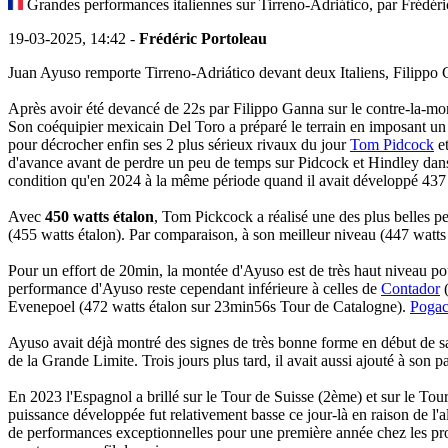
Grandes performances italiennes sur Tirreno-Adriático, par Frédéri
19-03-2025, 14:42 -
Frédéric Portoleau
Juan Ayuso remporte Tirreno-Adriático devant deux Italiens, Filippo 
Après avoir été devancé de 22s par Filippo Ganna sur le contre-la-mo
Son coéquipier mexicain Del Toro a préparé le terrain en imposant un
pour décrocher enfin ses 2 plus sérieux rivaux du jour
Tom Pidcock
e
d'avance avant de perdre un peu de temps sur Pidcock et Hindley dans
condition qu'en 2024 à la même période quand il avait développé 437 w
Avec
450 watts étalon
, Tom Pickcock a réalisé une des plus belles p
(455 watts étalon). Par comparaison, à son meilleur niveau (447 watt
Pour un effort de 20min, la montée d'Ayuso est de très haut niveau po
performance d'Ayuso reste cependant inférieure à celles de
Contador
(
Evenepoel (472 watts étalon sur 23min56s Tour de Catalogne).
Pogac
Ayuso avait déjà montré des signes de très bonne forme en début de sa
de la Grande Limite. Trois jours plus tard, il avait aussi ajouté à son 
En 2023 l'Espagnol a brillé sur le Tour de Suisse (2ème) et sur le Tou
puissance développée fut relativement basse ce jour-là en raison de l'a
de performances exceptionnelles pour une première année chez les pro