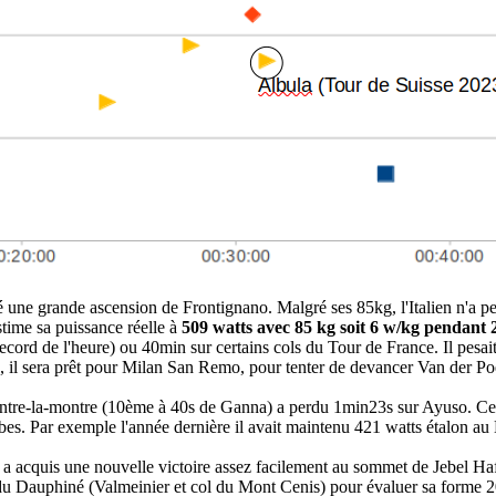
isé une grande ascension de Frontignano. Malgré ses 85kg, l'Italien n'a 
estime sa puissance réelle à
509 watts avec 85 kg soit 6 w/kg pendant
ecord de l'heure) ou 40min sur certains cols du Tour de France. Il pes
, il sera prêt pour Milan San Remo, pour tenter de devancer Van der Po
ontre-la-montre (10ème à 40s de Ganna) a perdu 1min23s sur Ayuso. C
ambes. Par exemple l'année dernière il avait maintenu 421 watts étalon 
 a acquis une nouvelle victoire assez facilement au sommet de Jebel Haf
ium du Dauphiné (Valmeinier et col du Mont Cenis) pour évaluer sa forme 