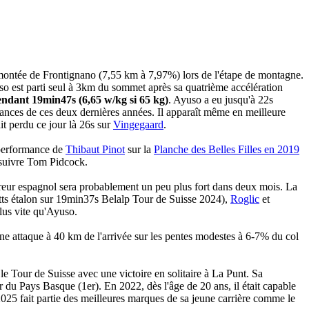
 montée de Frontignano (7,55 km à 7,97%) lors de l'étape de montagne.
so est parti seul à 3km du sommet après sa quatrième accélération
endant 19min47s (6,65 w/kg si 65 kg)
. Ayuso a eu jusqu'à 22s
ances de ces deux dernières années. Il apparaît même en meilleure
t perdu ce jour là 26s sur
Vingegaard
.
 performance de
Thibaut Pinot
sur la
Planche des Belles Filles en 2019
 suivre Tom Pidcock.
ureur espagnol sera probablement un peu plus fort dans deux mois. La
ts étalon sur 19min37s Belalp Tour de Suisse 2024),
Roglic
et
lus vite qu'Ayuso.
ne attaque à 40 km de l'arrivée sur les pentes modestes à 6-7% du col
e Tour de Suisse avec une victoire en solitaire à La Punt. Sa
r du Pays Basque (1er). En 2022, dès l'âge de 20 ans, il était capable
25 fait partie des meilleures marques de sa jeune carrière comme le