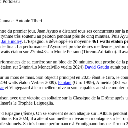
c Portoleau
Ganna et Antonio Tiberi.
ntre du premier jour, Juan Ayuso a distancé tous ses concurrents sur la
 rythme très soutenu au peloton pendant près de cinq minutes. Puis Ayu
t
Jai Hindley
. L'Espagnol a développé en moyenne
461 watts étalon p
 le final. La performance d'Ayuso est proche de ses meilleures perform
atts étalon sur 27min43s au Monte Petrano (Tirreno-Adriático). Il avai
erformances de sa carrière sur un bloc de 20 minutes, tout proche de la
s étalon sur 24min41s Moncalvillo vuelta 2024)
David Gaudu
aurait pu
ur un mois de mars. Son objectif principal en 2025 étant le Giro, le co
494 watts étalon Verbier 2009),
Pantani
(Giro 1999), Almeida (481 wat
ar
et Vingegaard à leur meilleur niveau sont capables aussi de monter p
ison avec une victoire en solitaire sur la Classique de la Drôme après u
palmarès le Trophée Laigueglia.
r d'Espagne (4ème). On se souvient de son attaque sur l'Albula pendant l
ltitude. En 2024, il a atteint son meilleur niveau en montagne sur le Tou
fessionnels. Sa très bonne performance à Frontignano lors de Tirreno 20