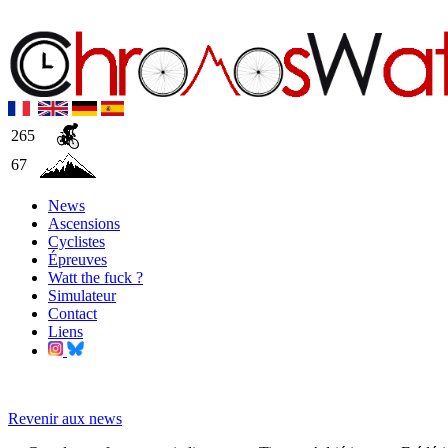
265
67
News
Ascensions
Cyclistes
Épreuves
Watt the fuck ?
Simulateur
Contact
Liens
Revenir aux news