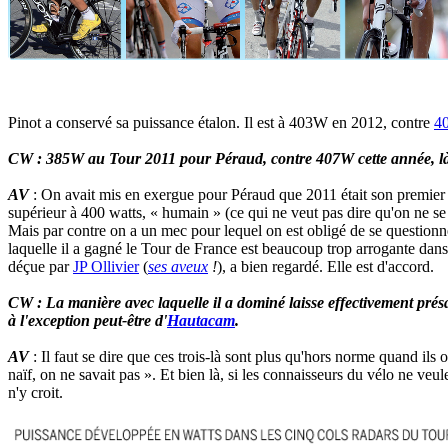
Pinot a conservé sa puissance étalon. Il est à 403W en 2012, contre
4
CW : 385W au Tour 2011 pour Péraud, contre 407W cette année, l
AV
: On avait mis en exergue pour Péraud que 2011 était son premier T
supérieur à 400 watts, « humain » (ce qui ne veut pas dire qu'on ne se
Mais par contre on a un mec pour lequel on est obligé de se question
laquelle il a gagné le Tour de France est beaucoup trop arrogante dans
déçue par
JP Ollivier
(
ses aveux
!
), a bien regardé. Elle est d'accord.
CW : La manière avec laquelle il a dominé laisse effectivement présa
à l'exception peut-être d'
Hautacam
.
AV
: Il faut se dire que ces trois-là sont plus qu'hors norme quand ils
naïf, on ne savait pas ». Et bien là, si les connaisseurs du vélo ne veule
n'y croit.