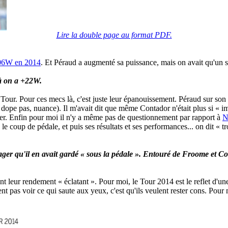
Lire la double page au format PDF.
06W en 2014
. Et Péraud a augmenté sa puissance, mais on avait qu'un 
à on a +22W.
our. Pour ces mecs là, c'est juste leur épanouissement. Péraud sur son 
 dope pas, nuance). Il m'avait dit que même Contador n'était plus si « i
ner. Enfin pour moi il n'y a même pas de questionnement par rapport à
N
 le coup de pédale, et puis ses résultats et ses performances... on dit 
ger qu'il en avait gardé « sous la pédale ». Entouré de Froome et Con
 ont leur rendement « éclatant ». Pour moi, le Tour 2014 est le reflet d'u
nt pas voir ce qui saute aux yeux, c'est qu'ils veulent rester cons. Pour m