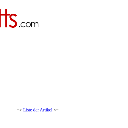
=>
Liste der Artikel
<=