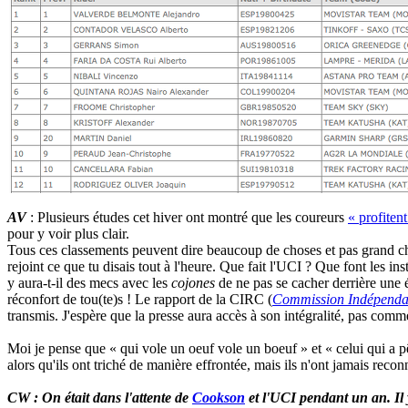
AV
: Plusieurs études cet hiver ont montré que les coureurs
« profiten
pour y voir plus clair.
Tous ces classements peuvent dire beaucoup de choses et pas grand chos
rejoint ce que tu disais tout à l'heure. Que fait l'UCI ? Que font les 
y aura-t-il des mecs avec les
cojones
de ne pas se cacher derrière une é
réconfort de tou(te)s ! Le rapport de la CIRC (
Commission Indépenda
transmis. J'espère que la presse aura accès à son intégralité, pas com
Moi je pense que « qui vole un oeuf vole un boeuf » et « celui qui a pê
alors qu'ils ont triché de manière effrontée, mais ils n'ont jamais reco
CW : On était dans l'attente de
Cookson
et l'UCI pendant un an. Il y