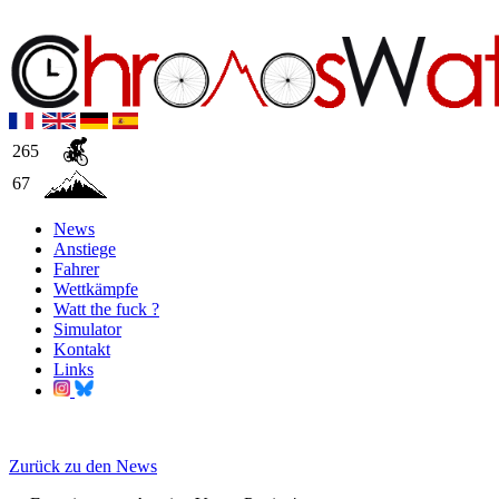
265
67
News
Anstiege
Fahrer
Wettkämpfe
Watt the fuck ?
Simulator
Kontakt
Links
Zurück zu den News