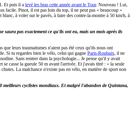
. Et puis il a
levé les bras cette année avant le Tour
. Nouveau ! Lui,
 facile. Pinot, il est pas loin du top, il ne peut pas « beaucoup »
 blanc, à voler sur le pavés, à faire des contre-la-montre à 50 km/h, à
 saura pas exactement ce qu'ils ont eu, mais un mois après ils
ns que leurs traumatismes n'aient pas été ceux qu'ils nous ont
lle. Si tu regardes bien le vélo, celui qui gagne
Paris-Roubaix
, il ne
nodine. Sans rentrer dans la psychologie... Je pense qu'il y avait
se casse la gueule 50 m avant l'arrivée. Et j'avais titré : « la seule
es chutes. La malchance n'existe pas en vélo, en matière de sport non
s 10 meilleurs cyclistes mondiaux. Et malgré l'abandon de Quintana,