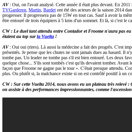
AV
: Oui, on l'avait analysé. Cette année il était plus devant. En 2011 
TVGarderen
,
Martin
,
Bardet
ont été des acteurs de la saison 2014 dans
progresser. Il progressera pas de 15W en tout cas. Sauf à avoir la même
être entouré de trois équipiers à 5 kms d'un sommet. Et là, si c'est le ca
CW : Le duel tant attendu entre Contador et Froome n'aura pas eu l
étaient au top sur
la Vuelta
!
AV
: Oui oui (rires). Là aussi la médecine a fait des progrès. C'est im
présentés. Je pense que les chutes ne sont jamais dues au hasard. Il n'y
tombe pas. Un leader ne tombe pas s'il est bien entouré. Les deux favori
quelque chose... S'ils sont tombés c'est qu'ils devaient tomber. Avant le
façon que Froome ne gagne pas le tour ». C'était presque attendu. 
plus. Ou plutôt si, la malchance existe si on est contrôlé positif à un c
CW : Sur cette Vuelta 2014, nous avons eu un plateau très relevé 
on assiste à des performances impressionnantes, comme l'ascensio