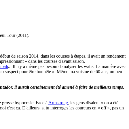
seul Tour (2011).
début de saison 2014, dans les courses à étapes, il avait un rendement
mpressionnant » dans les courses d'avant saison.
ibali
... Il n'y a même pas besoin d'analyser les watts. La manière avec
« trop suspect pour être honnête ». Même ma voisine de 60 ans, un peu
tador, il aurait certainement été amené à faire de meilleurs temps,
ne grosse hypocrisie. Face à
Armstrong
, les gens disaient « on a été
oi c'est ça. D'ailleurs, si tu interroges les coureurs en « off », pas un