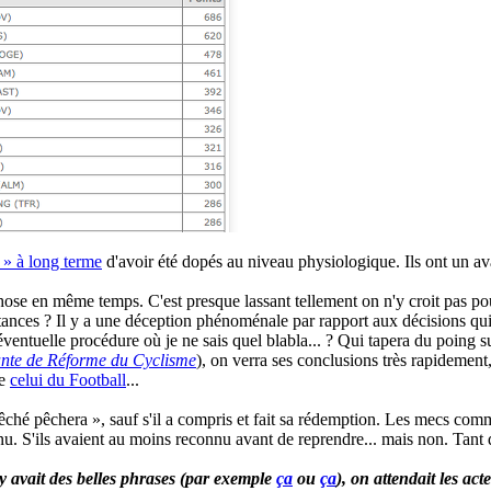
t » à long terme
d'avoir été dopés au niveau physiologique. Ils ont un ava
e en même temps. C'est presque lassant tellement on n'y croit pas pour 
instances ? Il y a une déception phénoménale par rapport aux décisions qui
ventuelle procédure où je ne sais quel blabla... ? Qui tapera du poing su
nte de Réforme du Cyclisme
), on verra ses conclusions très rapidement,
me
celui du Football
...
ché pêchera », sauf s'il a compris et fait sa rédemption. Les mecs comme
nnu. S'ils avaient au moins reconnu avant de reprendre... mais non. Tant 
 avait des belles phrases (
par exemple
ça
ou
ça
), on attendait les ac