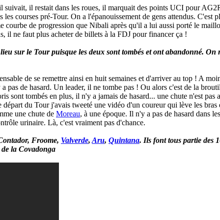
il suivait, il restait dans les roues, il marquait des points UCI pour AG2R
 les courses pré-Tour. On a l'épanouissement de gens attendus. C'est plus
 courbe de progression que Nibali après qu'il a lui aussi porté le maillot
s, il ne faut plus acheter de billets à la FDJ pour financer ça !
ieu sur le Tour puisque les deux sont tombés et ont abandonné. On ne
pensable de se remettre ainsi en huit semaines et d'arriver au top ! A moi
 a pas de hasard. Un leader, il ne tombe pas ! Ou alors c'est de la brouti
s sont tombés en plus, il n'y a jamais de hasard... une chute n'est pas a
 départ du Tour j'avais tweeté une vidéo d'un coureur qui lève les bras et 
Comme une chute de
Moreau
, à une époque. Il n'y a pas de hasard dans l
ontrôle urinaire. Là, c'est vraiment pas d'chance.
: Contador, Froome,
Valverde
,
Aru
,
Quintana
. Ils font tous partie de
n de la Covadonga