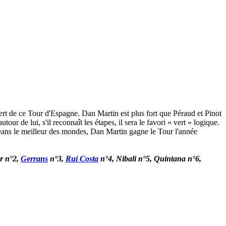
vert de ce Tour d'Espagne. Dan Martin est plus fort que Péraud et Pinot
our de lui, s'il reconnaît les étapes, il sera le favori « vert » logique.
ilà. Dans le meilleur des mondes, Dan Martin gagne le Tour l'année
or n°2,
Gerrans
n°3,
Rui Costa
n°4, Nibali n°5, Quintana n°6,