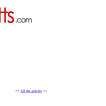
=>
All the articles
<=