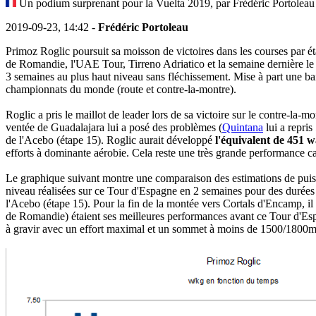
Un podium surprenant pour la Vuelta 2019, par Frédéric Portoleau
2019-09-23, 14:42 -
Frédéric Portoleau
Primoz Roglic poursuit sa moisson de victoires dans les courses par ét
de Romandie, l'UAE Tour, Tirreno Adriatico et la semaine dernière le T
3 semaines au plus haut niveau sans fléchissement. Mise à part une bais
championnats du monde (route et contre-la-montre).
Roglic a pris le maillot de leader lors de sa victoire sur le contre-la-m
ventée de Guadalajara lui a posé des problèmes (
Quintana
lui a repri
de l'Acebo (étape 15). Roglic aurait développé
l'équivalent de 451 w
efforts à dominante aérobie. Cela reste une très grande performance car 
Le graphique suivant montre une comparaison des estimations de puiss
niveau réalisées sur ce Tour d'Espagne en 2 semaines pour des durées 
l'Acebo (étape 15). Pour la fin de la montée vers Cortals d'Encamp, i
de Romandie) étaient ses meilleures performances avant ce Tour d'Espag
à gravir avec un effort maximal et un sommet à moins de 1500/1800m