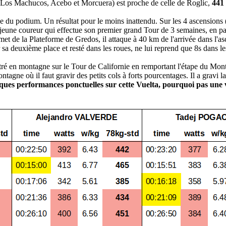
, Los Machucos, Acebo et Morcuera) est proche de celle de Roglic,
441
e du podium. Un résultat pour le moins inattendu. Sur les 4 ascensio
eune coureur qui effectue son premier grand Tour de 3 semaines, en part
et de la Plateforme de Gredos, il attaque à 40 km de l'arrivée dans l'a
sa deuxième place et resté dans les roues, ne lui reprend que 8s dans le
llustré en montagne sur le Tour de Californie en remportant l'étape du M
ne où il faut gravir des petits cols à forts pourcentages. Il a gravi 
elques performances ponctuelles sur cette Vuelta, pourquoi pas une 