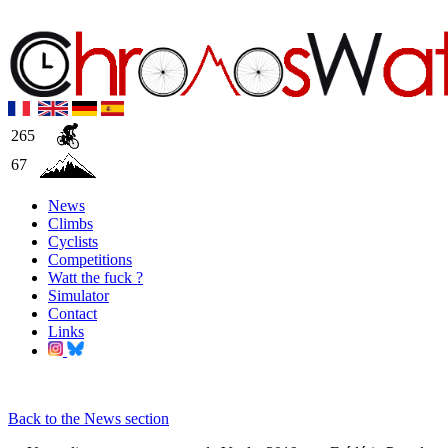
265
67
News
Climbs
Cyclists
Competitions
Watt the fuck ?
Simulator
Contact
Links
Back to the News section