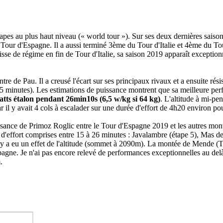
apes au plus haut niveau (« world tour »). Sur ses deux dernières saiso
our d'Espagne. Il a aussi terminé 3ème du Tour d'Italie et 4ème du Tour
se de régime en fin de Tour d'Italie, sa saison 2019 apparaît exceptionn
ontre de Pau. Il a creusé l'écart sur ses principaux rivaux et a ensuite rés
s 5 minutes). Les estimations de puissance montrent que sa meilleure pe
atts étalon pendant 26min10s (6,5 w/kg si 64 kg)
. L'altitude à mi-pe
il y avait 4 cols à escalader sur une durée d'effort de 4h20 environ pour 
ance de Primoz Roglic entre le Tour d'Espagne 2019 et les autres montée
d'effort comprises entre 15 à 26 minutes : Javalambre (étape 5), Mas de
l y a eu un effet de l'altitude (sommet à 2090m). La montée de Mende (T
ne. Je n'ai pas encore relevé de performances exceptionnelles au delà d
.