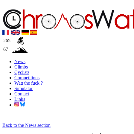
265
67
News
Climbs
Cyclists
Competitions
Watt the fuck ?
Simulator
Contact
Links
Back to the News section