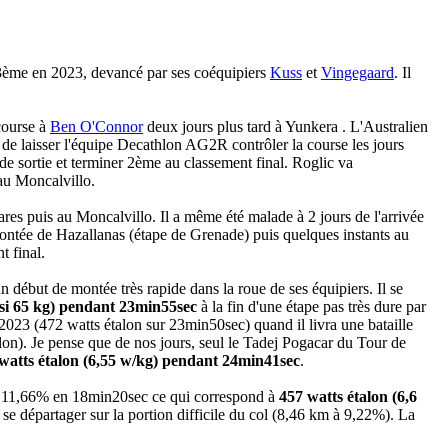
 3ème en 2023, devancé par ses coéquipiers
Kuss
et
Vingegaard
. Il
 course à
Ben O'Connor
deux jours plus tard à Yunkera . L'Australien
 de laisser l'équipe Decathlon AG2R contrôler la course les jours
e sortie et terminer 2ème au classement final. Roglic va
 au Moncalvillo.
ares puis au Moncalvillo. Il a même été malade à 2 jours de l'arrivée
montée de Hazallanas (étape de Grenade) puis quelques instants au
 final.
début de montée très rapide dans la roue de ses équipiers. Il se
 (si 65 kg) pendant 23min55sec
à la fin d'une étape pas très dure par
 2023 (472 watts étalon sur 23min50sec) quand il livra une bataille
on). Je pense que de nos jours, seul le Tadej Pogacar du Tour de
watts étalon (6,55 w/kg) pendant 24min41sec
.
m à 11,66% en 18min20sec ce qui correspond à
457 watts étalon (6,6
se départager sur la portion difficile du col (8,46 km à 9,22%). La