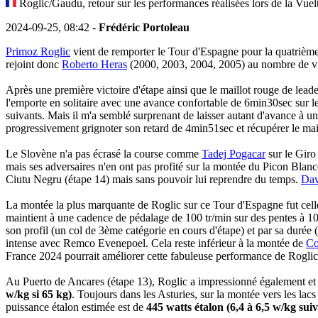
Roglic/Gaudu, retour sur les performances réalisées lors de la Vuel
2024-09-25, 08:42 -
Frédéric Portoleau
Primoz Roglic
vient de remporter le Tour d'Espagne pour la quatrièm
rejoint donc
Roberto Heras
(2000, 2003, 2004, 2005) au nombre de vic
Après une première victoire d'étape ainsi que le maillot rouge de lead
l'emporte en solitaire avec une avance confortable de 6min30sec sur le
suivants. Mais il m'a semblé surprenant de laisser autant d'avance à 
progressivement grignoter son retard de 4min51sec et récupérer le mail
Le Slovène n'a pas écrasé la course comme
Tadej Pogacar
sur le Giro
mais ses adversaires n'en ont pas profité sur la montée du Picon Blan
Ciutu Negru (étape 14) mais sans pouvoir lui reprendre du temps.
Dav
La montée la plus marquante de Roglic sur ce Tour d'Espagne fut celle
maintient à une cadence de pédalage de 100 tr/min sur des pentes à 
son profil (un col de 3ème catégorie en cours d'étape) et par sa durée
intense avec Remco Evenepoel. Cela reste inférieur à la montée de
Co
France 2024 pourrait améliorer cette fabuleuse performance de Rogli
Au Puerto de Ancares (étape 13), Roglic a impressionné également et 
w/kg si 65 kg)
. Toujours dans les Asturies, sur la montée vers les l
puissance étalon estimée est de
445 watts étalon (6,4 à 6,5 w/kg sui