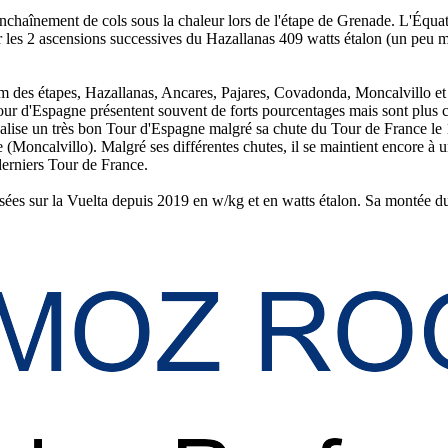
nchaînement de cols sous la chaleur lors de l'étape de Grenade. L'Équat
 les 2 ascensions successives du Hazallanas 409 watts étalon (un peu m
ers km des étapes, Hazallanas, Ancares, Pajares, Covadonda, Moncalvillo
our d'Espagne présentent souvent de forts pourcentages mais sont plus co
ise un très bon Tour d'Espagne malgré sa chute du Tour de France le 11 j
oncalvillo). Malgré ses différentes chutes, il se maintient encore à u
derniers Tour de France.
sées sur la Vuelta depuis 2019 en w/kg et en watts étalon. Sa montée d