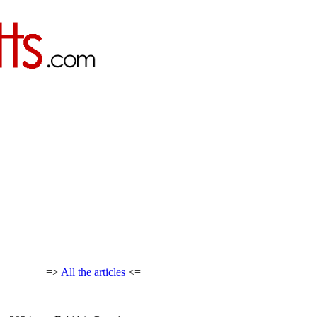
=>
All the articles
<=