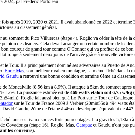
ta 2024, par Frédéric Portoleau
e fois après 2019, 2020 et 2021. Il avait abandonné en 2022 et terminé
toires au classement général.
er au sommet du Pico Villuercas (étape 4), Roglic va céder la tête de la
 peloton des leaders. Cela devait arranger un certain nombre de leaders
un bon coureur de grand tour comme O'Connor qui va profiter de ce bon d
lot rouge à seulement deux jours de l'arrivée grâce à nouvelle victoire
 et le Tour. Il a principalement dominé ses adversaires au Puerto de Anc
co.
Enric Mas
, son meilleur rival en montagne, l'a même lâché dans la 
id Gaudu
a retrouvé une bonne condition et termine 6ème au classement
 de Moncalvillo (8,56 km à 8,9%). Il attaque à 5km du sommet après un 
10%-12%. La puissance estimée est de
469 watts étalon soit 6,75 w/kg
 (3h54min). Roglic fait aussi bien qu'à Lo Port sur le Tour de Catalogne
ntador
sur le Tour de France 2009 à Verbier (20min55s à 494 watts étal
c. David Gaudu, 2ème de l'étape à 46sec développe l'équivalent de
447 
lâché tous ses rivaux sur ces forts pourcentages. Il a gravi les 5,13k
acs de Covadonga (étape 16), Roglic, Mas,
Carapaz
et Gaudu n'ont pas pu 
vant les coureurs)
.