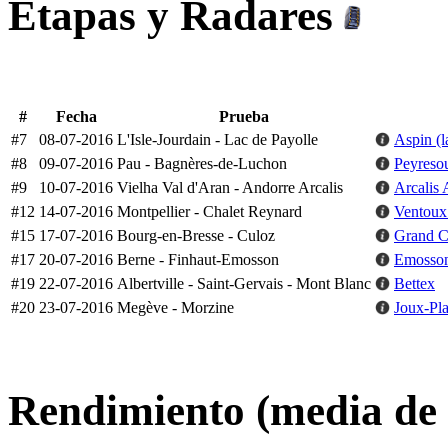
Etapas y Radares
#
Fecha
Prueba
#7
08-07-2016
L'Isle-Jourdain - Lac de Payolle
Aspin (
#8
09-07-2016
Pau - Bagnères-de-Luchon
Peyresou
#9
10-07-2016
Vielha Val d'Aran - Andorre Arcalis
Arcalis 
#12
14-07-2016
Montpellier - Chalet Reynard
Ventoux
#15
17-07-2016
Bourg-en-Bresse - Culoz
Grand Co
#17
20-07-2016
Berne - Finhaut-Emosson
Emosso
#19
22-07-2016
Albertville - Saint-Gervais - Mont Blanc
Bettex
#20
23-07-2016
Megève - Morzine
Joux-Pl
Rendimiento (media de 