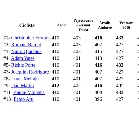
Peyresourde
Arcalis
Ventoux
Ciclista
Aspin
- versant
Andorre
2016
Ouest
#1-
Christopher Froome
410
403
416
433
#2-
Romain Bardet
410
403
407
427
#3-
Nairo Quintana
410
403
415
427
#4-
Adam Yates
410
401
413
427
#5-
Richie Porte
410
401
416
433
#7-
Joaquim Rodriguez
410
401
407
427
#8-
Louis Meintjes
410
401
407
427
#9-
Dan Martin
412
402
416
405
#11-
Bauke Mollema
410
401
408
433
#13-
Fabio Aru
410
401
396
427