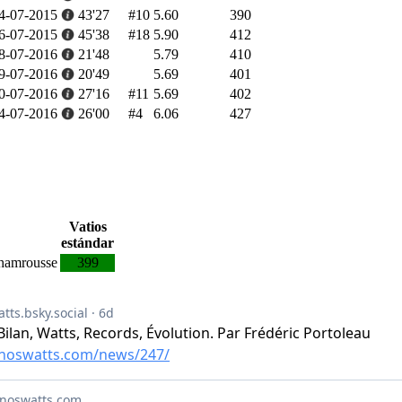
4-07-2015
43'27
#10
5.60
390
6-07-2015
45'38
#18
5.90
412
8-07-2016
21'48
5.79
410
9-07-2016
20'49
5.69
401
0-07-2016
27'16
#11
5.69
402
4-07-2016
26'00
#4
6.06
427
Vatios
estándar
Chamrousse
399