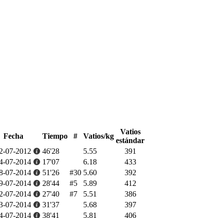
Vatios
Fecha
Tiempo
#
Vatios/kg
estándar
2-07-2012
46'28
5.55
391
4-07-2014
17'07
6.18
433
8-07-2014
51'26
#30
5.60
392
9-07-2014
28'44
#5
5.89
412
2-07-2014
27'40
#7
5.51
386
3-07-2014
31'37
5.68
397
4-07-2014
38'41
5.81
406