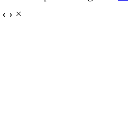
‹
›
×