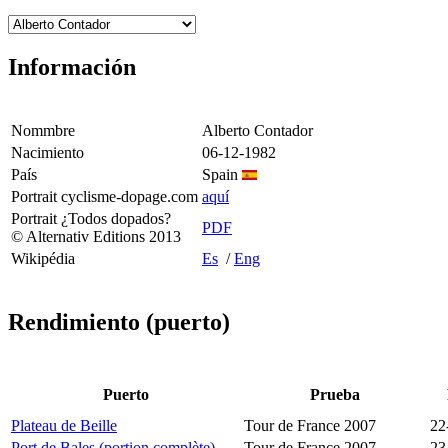
Información
Nommbre
Alberto Contador
Nacimiento
06-12-1982
País
Spain
Portrait cyclisme-dopage.com
aquí
Portrait ¿Todos dopados?
PDF
© Alternativ Editions 2013
Wikipédia
Es
/
Eng
Rendimiento (puerto)
Puerto
Prueba
Plateau de Beille
Tour de France 2007
22
Port de Bales (portion complète)
Tour de France 2007
23