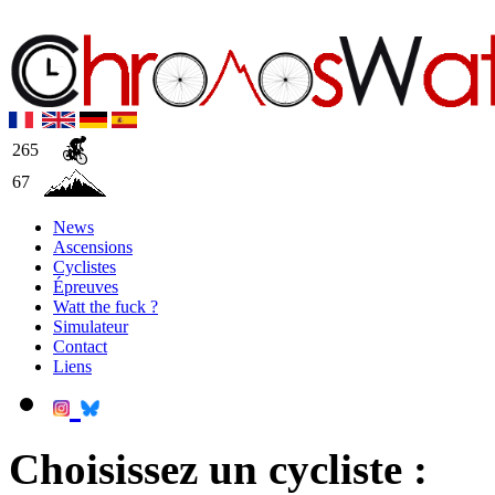
265
67
News
Ascensions
Cyclistes
Épreuves
Watt the fuck ?
Simulateur
Contact
Liens
Choisissez un cycliste :