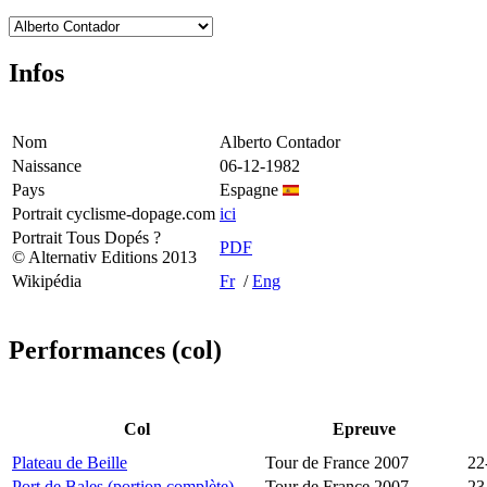
Infos
Nom
Alberto Contador
Naissance
06-12-1982
Pays
Espagne
Portrait cyclisme-dopage.com
ici
Portrait Tous Dopés ?
PDF
© Alternativ Editions 2013
Wikipédia
Fr
/
Eng
Performances (col)
Col
Epreuve
Plateau de Beille
Tour de France 2007
22
Port de Bales (portion complète)
Tour de France 2007
23