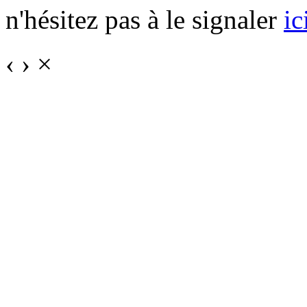
n'hésitez pas à le signaler
ic
‹
›
×