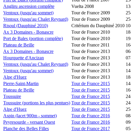
Angliru ascension complète
Vuelta 2008
13
Ventoux (jusqu'au sommet)
Tour de France 2009
25
Ventoux (jusqu'au Chalet Reynard)
Tour de France 2009
25
Risoul (Dauphiné 2010)
Critérium du Dauphiné 2010
10
Ax 3 Domaines - Bonascre
Tour de France 2010
18
Port de Bales (portion complète)
Tour de France 2010
19
Plateau de Beille
Tour de France 2011
16
Ax 3 Domaines - Bonascre
Tour de France 2013
06
Hourquette d'Ancizan
Tour de France 2013
07
Ventoux (jusqu'au Chalet Reynard)
Tour de France 2013
14
Ventoux (jusqu'au sommet)
Tour de France 2013
14
Alpe d'Huez
Tour de France 2013
18
Pierre-Saint-Martin
Tour de France 2015
14
Plateau de Beille
Tour de France 2015
16
Toussuire
Tour de France 2015
24
Toussuire (portions les plus pentues)
Tour de France 2015
24
Alpe d'Huez
Tour de France 2015
25
Aspin (lacet 900m - sommet)
Tour de France 2016
08
Peyresourde - versant Ouest
Tour de France 2016
09
Planche des Belles Filles
Tour de France 2017
05