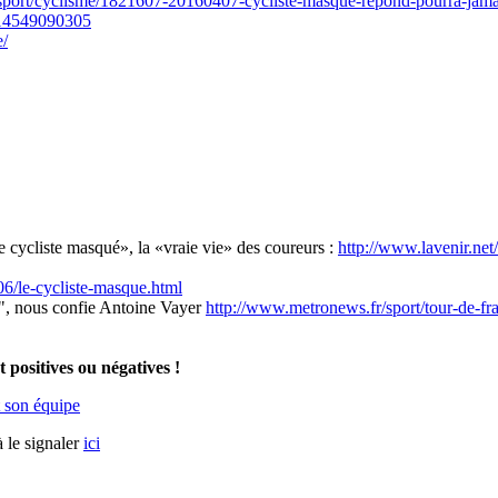
sport/cyclisme/1821607-20160407-cycliste-masque-repond-pourra-jama
2214549090305
e/
e cycliste masqué», la «vraie vie» des coureurs :
http://www.lavenir.ne
/06/le-cycliste-masque.html
.", nous confie Antoine Vayer
http://www.metronews.fr/sport/tour-de-fr
nt positives ou négatives !
 son équipe
 le signaler
ici