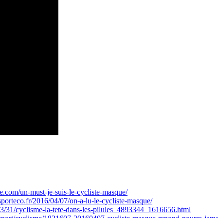
e.com/un-must-je-suis-le-cycliste-masque/
sporteco.fr/2016/04/07/on-a-lu-le-cycliste-masque/
03/31/cyclisme-la-tete-dans-les-pilules_4893344_1616656.html