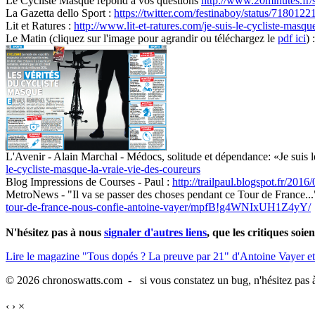
Le Cycliste Masqué répond à vos questions
http://www.20minutes.fr/
La Gazetta dello Sport :
https://twitter.com/festinaboy/status/71801
Lit et Ratures :
http://www.lit-et-ratures.com/je-suis-le-cycliste-masqu
Le Matin (cliquez sur l'image pour agrandir ou téléchargez le
pdf ici
) :
L'Avenir - Alain Marchal - Médocs, solitude et dépendance: «Je suis l
le-cycliste-masque-la-vraie-vie-des-coureurs
Blog Impressions de Courses - Paul :
http://trailpaul.blogspot.fr/2016
MetroNews - "Il va se passer des choses pendant ce Tour de France..
tour-de-france-nous-confie-antoine-vayer/mpfB!g4WNIxUH1Z4yY/
N'hésitez pas à nous
signaler d'autres liens
, que les critiques soie
Lire le magazine "Tous dopés ? La preuve par 21" d'Antoine Vayer et
© 2026 chronoswatts.com - si vous constatez un bug, n'hésitez pas à
‹
›
×