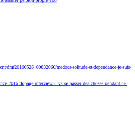
is-assurer-peloton-propre-100
t/cnt/dmf20160526_00832060/medocs-solitude-et-dependance-je-suis-
ance-2016-dopage-interview-il-va-se-passer-des-choses-pendant-ce-