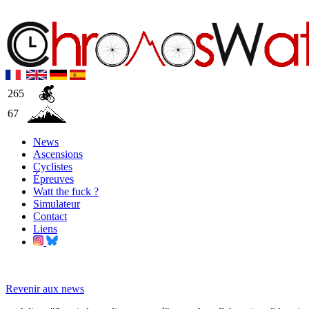
265
67
News
Ascensions
Cyclistes
Épreuves
Watt the fuck ?
Simulateur
Contact
Liens
Revenir aux news