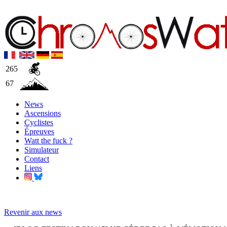
265
67
News
Ascensions
Cyclistes
Épreuves
Watt the fuck ?
Simulateur
Contact
Liens
Revenir aux news