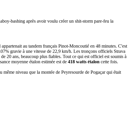
naboy-bashing après avoir voulu créer un shit-storm pare-feu la
 Il appartenait au tandem français Pinot-Moncoutié en 48 minutes. C'est
7.07% gravie à une vitesse de 22,9 km/h. Les tronçons officiels Strava
de 20 ans, beaucoup plus fiables. Tout ce qui est officiel est soumis à
issance moyenne étalon estimée est de
418 watts étalon
cette fois.
as du même niveau que la montée de Peyresourde de Pogaçar qui était