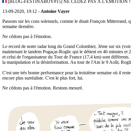
[BLOG-FESTINABOY#15] NE CÉDEZ PAS À L'ÉMOTION !
13-09-2020, 19:12 -
Antoine Vayer
Passons sur les cons solennels, comme le disait François Mitterrand, q
semaine dernière.
Ne cédons pas à l'émotion.
Le record de notre radar long du Grand Colombier, 3ème sur six (voi
maintenant le tandem Pogaçar-Roglic qui le détient en 46 minutes et 
et celui de l'organisateur du Tour de France (17,4 km) sont différents.
la manipulation et la désinformation. Au tour de l'Ain le 9 Août, Rog
C'est une très bonne performance pour la troisième semaine où il rest
encore plus surréaliste. C'est le plus fort, lui.
Ne cédons pas à l'émotion. Restons mesuré.