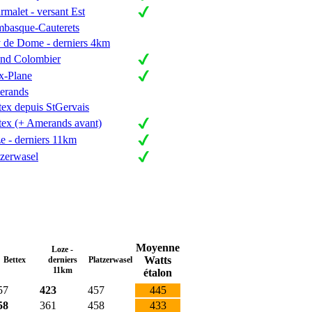
rmalet - versant Est
basque-Cauterets
 de Dome - derniers 4km
nd Colombier
x-Plane
erands
tex depuis StGervais
tex (+ Amerands avant)
e - derniers 11km
tzerwasel
Moyenne
Loze -
Watts
Bettex
derniers
Platzerwasel
11km
étalon
57
423
457
445
58
361
458
433