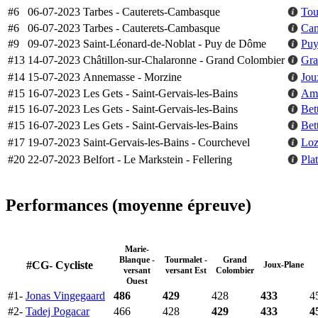
#6
06-07-2023
Tarbes - Cauterets-Cambasque
Tou
#6
06-07-2023
Tarbes - Cauterets-Cambasque
Cam
#9
09-07-2023
Saint-Léonard-de-Noblat - Puy de Dôme
Puy
#13
14-07-2023
Châtillon-sur-Chalaronne - Grand Colombier
Gra
#14
15-07-2023
Annemasse - Morzine
Jou
#15
16-07-2023
Les Gets - Saint-Gervais-les-Bains
Am
#15
16-07-2023
Les Gets - Saint-Gervais-les-Bains
Bet
#15
16-07-2023
Les Gets - Saint-Gervais-les-Bains
Bet
#17
19-07-2023
Saint-Gervais-les-Bains - Courchevel
Loz
#20
22-07-2023
Belfort - Le Markstein - Fellering
Pla
Performances (moyenne épreuve)
Marie-
Blanque -
Tourmalet -
Grand
#CG- Cycliste
Joux-Plane
versant
versant Est
Colombier
Ouest
#1-
Jonas Vingegaard
486
429
428
433
4
#2-
Tadej Pogacar
466
428
429
433
4