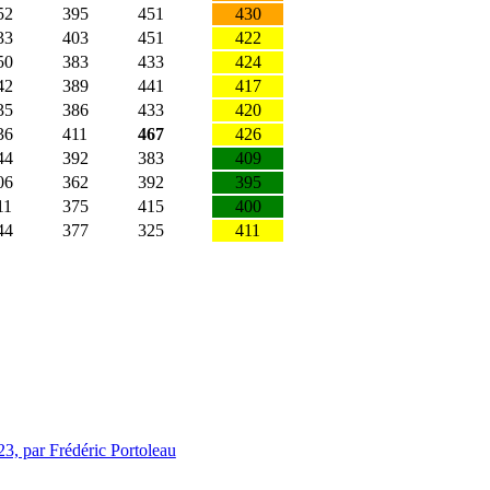
52
395
451
430
33
403
451
422
50
383
433
424
42
389
441
417
35
386
433
420
36
411
467
426
44
392
383
409
06
362
392
395
11
375
415
400
44
377
325
411
3, par Frédéric Portoleau