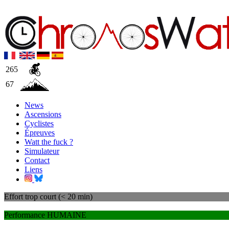
265
67
News
Ascensions
Cyclistes
Épreuves
Watt the fuck ?
Simulateur
Contact
Liens
Effort trop court (< 20 min)
Performance HUMAINE