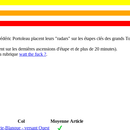
ric Portoleau placent leurs "radars" sur les étapes clés des grands Tou
 sur les dernières ascensions d'étape et de plus de 20 minutes).
la rubrique
watt the fuck ?
.
Col
Moyenne
Article
ie-Blanque - versant Ouest