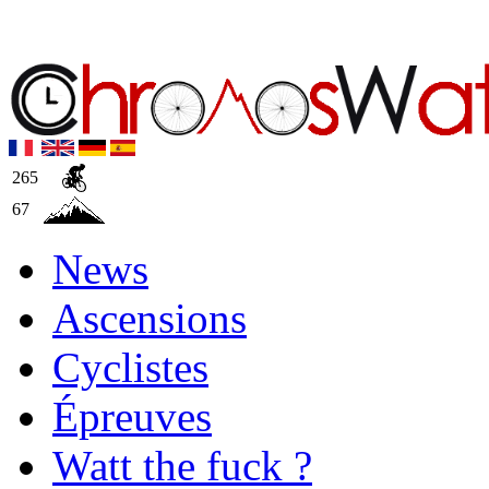
265
67
News
Ascensions
Cyclistes
Épreuves
Watt the fuck ?