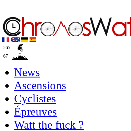
265
67
News
Ascensions
Cyclistes
Épreuves
Watt the fuck ?