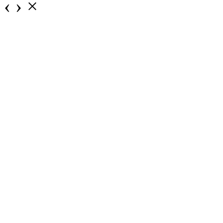
‹
›
×