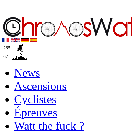
265
67
News
Ascensions
Cyclistes
Épreuves
Watt the fuck ?