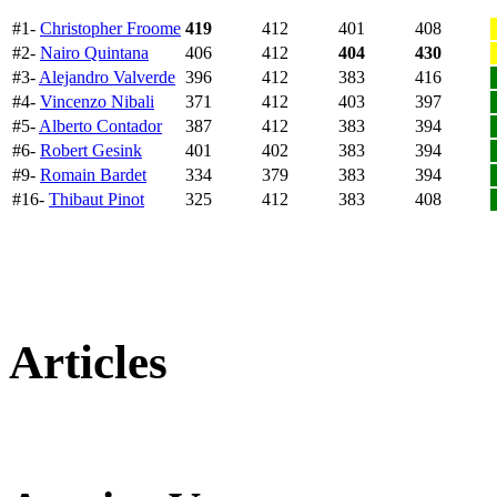
#1-
Christopher Froome
419
412
401
408
#2-
Nairo Quintana
406
412
404
430
#3-
Alejandro Valverde
396
412
383
416
#4-
Vincenzo Nibali
371
412
403
397
#5-
Alberto Contador
387
412
383
394
#6-
Robert Gesink
401
402
383
394
#9-
Romain Bardet
334
379
383
394
#16-
Thibaut Pinot
325
412
383
408
Articles