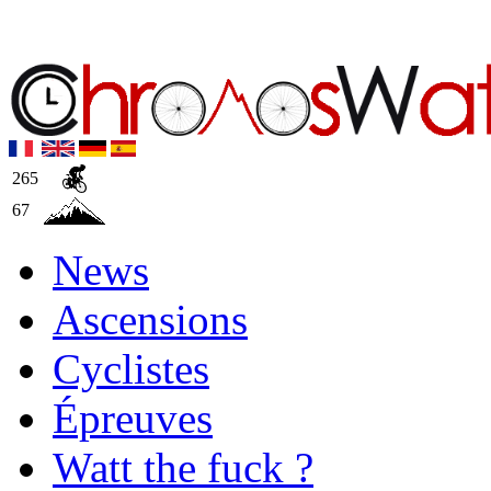
265
67
News
Ascensions
Cyclistes
Épreuves
Watt the fuck ?