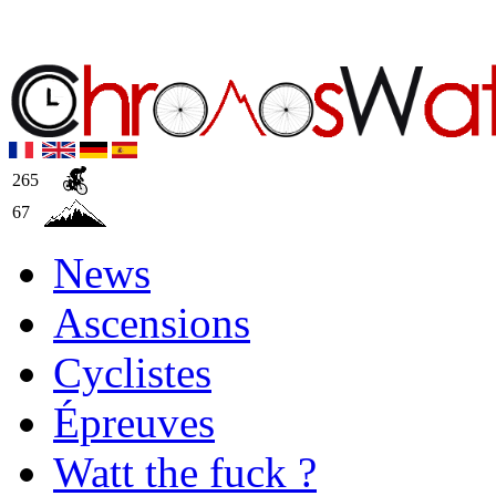
265
67
News
Ascensions
Cyclistes
Épreuves
Watt the fuck ?