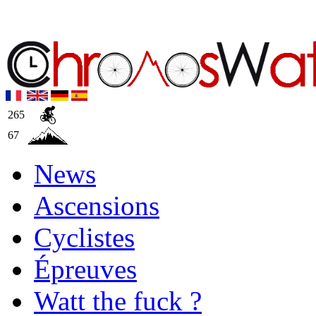
265
67
News
Ascensions
Cyclistes
Épreuves
Watt the fuck ?