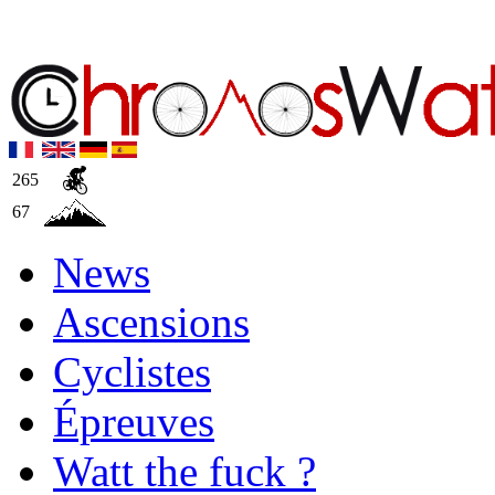
265
67
News
Ascensions
Cyclistes
Épreuves
Watt the fuck ?