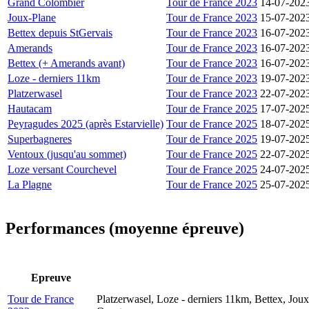
Grand Colombier
Tour de France 2023
14-07-202
Joux-Plane
Tour de France 2023
15-07-202
Bettex depuis StGervais
Tour de France 2023
16-07-202
Amerands
Tour de France 2023
16-07-202
Bettex (+ Amerands avant)
Tour de France 2023
16-07-202
Loze - derniers 11km
Tour de France 2023
19-07-202
Platzerwasel
Tour de France 2023
22-07-202
Hautacam
Tour de France 2025
17-07-202
Peyragudes 2025 (après Estarvielle)
Tour de France 2025
18-07-202
Superbagneres
Tour de France 2025
19-07-202
Ventoux (jusqu'au sommet)
Tour de France 2025
22-07-202
Loze versant Courchevel
Tour de France 2025
24-07-202
La Plagne
Tour de France 2025
25-07-202
Performances (moyenne épreuve)
Epreuve
Tour de France
Platzerwasel, Loze - derniers 11km, Bettex, Jou