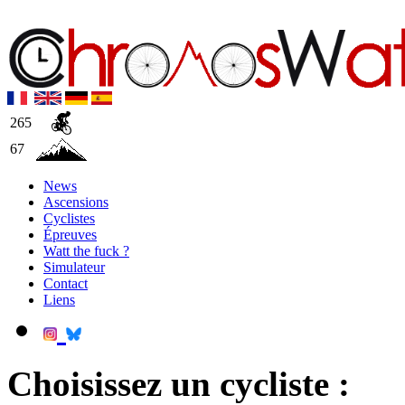
265
67
News
Ascensions
Cyclistes
Épreuves
Watt the fuck ?
Simulateur
Contact
Liens
Choisissez un cycliste :