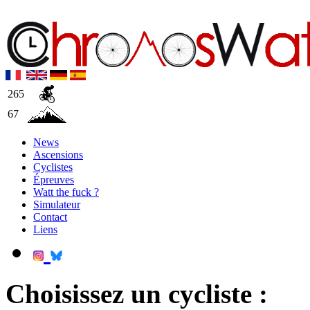
265
67
News
Ascensions
Cyclistes
Épreuves
Watt the fuck ?
Simulateur
Contact
Liens
Choisissez un cycliste :