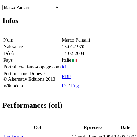
Infos
Nom
Marco Pantani
Naissance
13-01-1970
Décès
14-02-2004
Pays
Italie
Portrait cyclisme-dopage.com
ici
Portrait Tous Dopés ?
PDF
© Alternativ Editions 2013
Wikipédia
Fr
/
Eng
Performances (col)
Col
Epreuve
Date
Hautacam
Tour de France 1994
13-07-1994