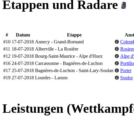
Etappen und Radare
#
Datum
Etappe
Anst
#10
17-07-2018
Annecy - Grand-Bornand
Colomb
#11
18-07-2018
Alberville - La Rosière
Rosier
#12
19-07-2018
Bourg-Saint-Maurice - Alpe d'Huez
Alpe d
#16
24-07-2018
Carcassonne - Bagnères-de-Luchon
Portill
#17
25-07-2018
Bagnères-de-Luchon - Saint-Lary-Soulan
Portet
#19
27-07-2018
Lourdes - Laruns
Soulor
Leistungen (Wettkampf