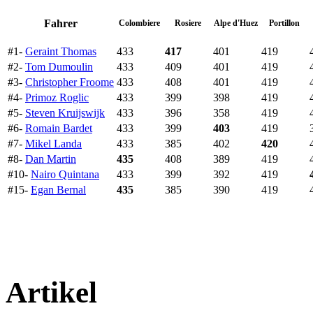
Fahrer
Colombiere
Rosiere
Alpe d'Huez
Portillon
#1-
Geraint Thomas
433
417
401
419
#2-
Tom Dumoulin
433
409
401
419
#3-
Christopher Froome
433
408
401
419
#4-
Primoz Roglic
433
399
398
419
#5-
Steven Kruijswijk
433
396
358
419
#6-
Romain Bardet
433
399
403
419
#7-
Mikel Landa
433
385
402
420
#8-
Dan Martin
435
408
389
419
#10-
Nairo Quintana
433
399
392
419
#15-
Egan Bernal
435
385
390
419
Artikel