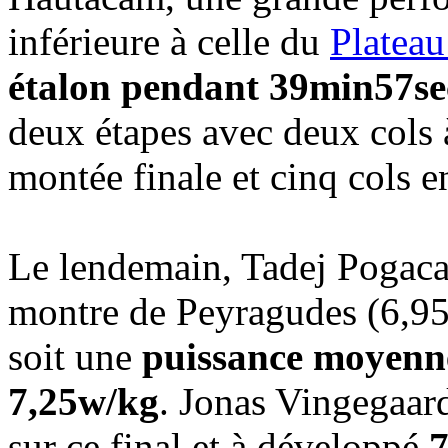
inférieure à celle du
Plateau
étalon pendant 39min57se
deux étapes avec deux cols à
montée finale et cinq cols e
Le lendemain, Tadej Pogacar 
montre de Peyragudes (6,9
soit une
puissance moyenne
7,25w/kg
. Jonas Vingegaar
sur ce final et à développé
7