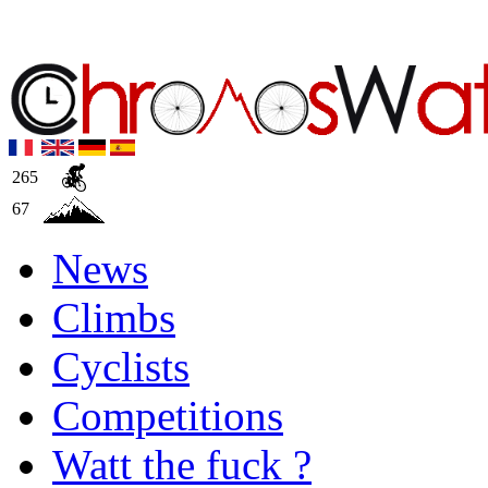
265
67
News
Climbs
Cyclists
Competitions
Watt the fuck ?