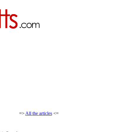
=>
All the articles
<=