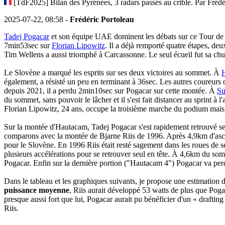
[TdF2025] Bilan des Pyrénées, 3 radars passés au crible. Par Frédé
2025-07-22, 08:58 -
Frédéric Portoleau
Tadej Pogacar
et son équipe UAE dominent les débats sur ce Tour de 
7min53sec sur
Florian Lipowitz
. Il a déjà remporté quatre étapes, 
Tim Wellens a aussi triomphé à Carcassonne. Le seul écueil fut sa ch
Le Slovène a marqué les esprits sur ses deux victoires au sommet. À
également, a résisté un peu en terminant à 36sec. Les autres coureu
depuis 2021, il a perdu 2min10sec sur Pogacar sur cette montée. À
Su
du sommet, sans pouvoir le lâcher et il s'est fait distancer au sprint à l'
Florian Lipowitz, 24 ans, occupe la troisième marche du podium mais 
Sur la montée d'Hautacam, Tadej Pogacar s'est rapidement retrouvé se
comparons avec la montée de Bjarne Riis de 1996. Après 4,9km d'ascen
pour le Slovène. En 1996 Riis était resté sagement dans les roues de 
plusieurs accélérations pour se retrouver seul en tête. À 4,6km du so
Pogacar. Enfin sur la dernière portion ("Hautacam 4") Pogacar va per
Dans le tableau et les graphiques suivants, je propose une estimation
puissance moyenne
, Riis aurait développé 53 watts de plus que Pog
presque aussi fort que lui, Pogacar aurait pu bénéficier d'un « drafting
Riis.