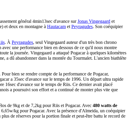
classement général 4min13sec d'avance sur
Jonas Vingegaard
et
ne) et deux en montagne à
Hautacam
et
Peyragudes
. Son coéquipier
iis
. À
Peyragudes
, seul Vingegaard auteur d'un très bon chrono
m avec une performance bien en dessous de ce qu'il nous montre
 toute la journée. Vingegaard a attaqué Pogacar à quelques kilomètres
e, a dû abandonner dans la montée du Tourmalet. L'ancien biathlète
. Pour bien se rendre compte de la performance de Pogacar,
acar a 35sec d'avance sur le temps de 1996. Un départ ultra rapide
e 16sec d'avance sur le temps de Riis. Ce dernier avait placé
ois a poursuivi son effort et a continué de monter plus vite que
vélos de 9kg et de 7,2kg pour Riis et Pogacar. Avec
480 watts de
et 6,65w/kg pour Pogacar. Avec la présence d'Almeida, un coéquipier
 plus de réserves pour la portion finale et peut-être battu le record de