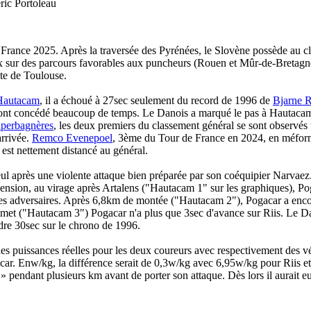
ric Portoleau
France 2025. Après la traversée des Pyrénées, le Slovène possède au 
deux sur des parcours favorables aux puncheurs (Rouen et Mûr-de-Bretag
ute de Toulouse.
Hautacam
, il a échoué à 27sec seulement du record de 1996 de
Bjarne R
rs ont concédé beaucoup de temps. Le Danois a marqué le pas à Hautaca
perbagnères
, les deux premiers du classement général se sont observés
arrivée.
Remco Evenepoel
, 3ème du Tour de France en 2024, en méform
est nettement distancé au général.
ul après une violente attaque bien préparée par son coéquipier Narvaez
sion, au virage après Artalens ("Hautacam 1" sur les graphiques), Pog
ses adversaires. Après 6,8km de montée ("Hautacam 2"), Pogacar a encor
mmet ("Hautacam 3") Pogacar n'a plus que 3sec d'avance sur Riis. Le Dan
dre 30sec sur le chrono de 1996.
 des puissances réelles pour les deux coureurs avec respectivement des 
acar. Enw/kg, la différence serait de 0,3w/kg avec 6,95w/kg pour Riis 
 » pendant plusieurs km avant de porter son attaque. Dès lors il aurait eu