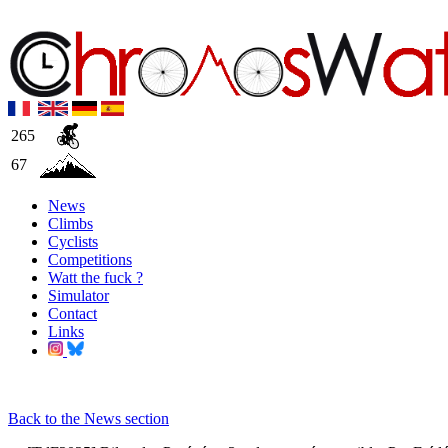
265
67
News
Climbs
Cyclists
Competitions
Watt the fuck ?
Simulator
Contact
Links
Back to the News section