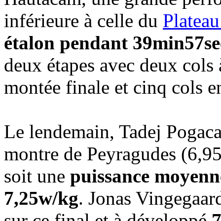
inférieure à celle du
Plateau
étalon pendant 39min57se
deux étapes avec deux cols à
montée finale et cinq cols e
Le lendemain, Tadej Pogacar 
montre de Peyragudes (6,9
soit une
puissance moyenne
7,25w/kg
. Jonas Vingegaar
sur ce final et à développé
7