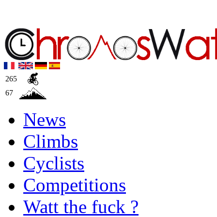
265
67
News
Climbs
Cyclists
Competitions
Watt the fuck ?