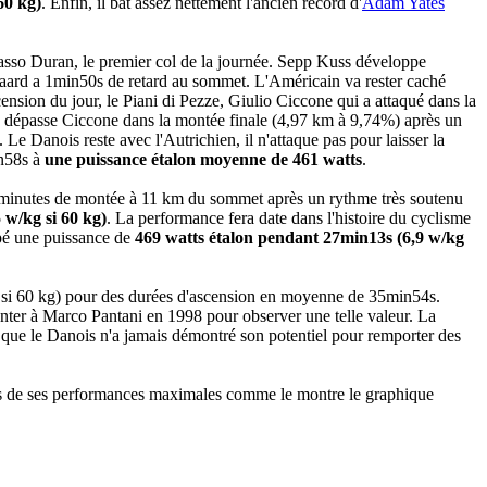
60 kg)
. Enfin, il bat assez nettement l'ancien record d'
Adam Yates
asso Duran, le premier col de la journée. Sepp Kuss développe
egaard a 1min50s de retard au sommet. L'Américain va rester caché
cension du jour, le Piani di Pezze, Giulio Ciccone qui a attaqué dans la
 dépasse Ciccone dans la montée finale (4,97 km à 9,74%) après un
Le Danois reste avec l'Autrichien, il n'attaque pas pour laisser la
in58s à
une puissance étalon moyenne de 461 watts
.
 10 minutes de montée à 11 km du sommet après un rythme très soutenu
 w/kg si 60 kg)
. La performance fera date dans l'histoire du cyclisme
ppé une puissance de
469 watts étalon pendant 27min13s (6,9 w/kg
kg si 60 kg) pour des durées d'ascension en moyenne de 35min54s.
onter à Marco Pantani en 1998 pour observer une telle valeur. La
r que le Danois n'a jamais démontré son potentiel pour remporter des
hes de ses performances maximales comme le montre le graphique