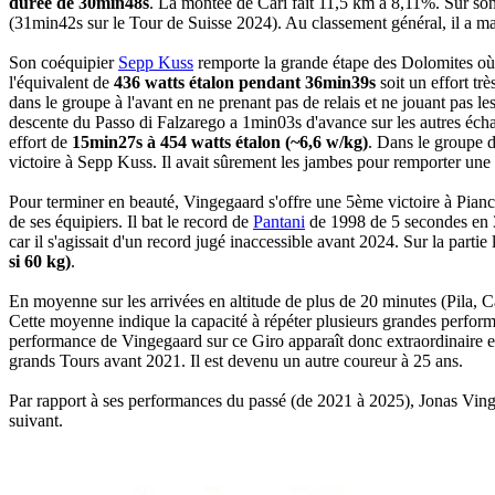
durée de 30min48s
. La montée de Cari fait 11,5 km à 8,11%. Sur son 
(31min42s sur le Tour de Suisse 2024). Au classement général, il a 
Son coéquipier
Sepp Kuss
remporte la grande étape des Dolomites où
l'équivalent de
436 watts étalon pendant 36min39s
soit un effort tr
dans le groupe à l'avant en ne prenant pas de relais et ne jouant pas l
descente du Passo di Falzarego a 1min03s d'avance sur les autres éc
effort de
15min27s à 454 watts étalon (~6,6 w/kg)
. Dans le groupe d
victoire à Sepp Kuss. Il avait sûrement les jambes pour remporter un
Pour terminer en beauté, Vingegaard s'offre une 5ème victoire à Pianc
de ses équipiers. Il bat le record de
Pantani
de 1998 de 5 secondes en 
car il s'agissait d'un record jugé inaccessible avant 2024. Sur la par
si 60 kg)
.
En moyenne sur les arrivées en altitude de plus de 20 minutes (Pila,
Cette moyenne indique la capacité à répéter plusieurs grandes perform
performance de Vingegaard sur ce Giro apparaît donc extraordinaire et
grands Tours avant 2021. Il est devenu un autre coureur à 25 ans.
Par rapport à ses performances du passé (de 2021 à 2025), Jonas Vin
suivant.