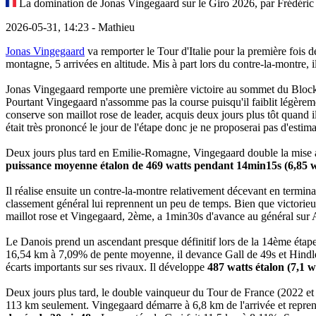
La domination de Jonas Vingegaard sur le Giro 2026, par Frédéric
2026-05-31, 14:23 - Mathieu
Jonas Vingegaard
va remporter le Tour d'Italie pour la première fois d
montagne, 5 arrivées en altitude. Mis à part lors du contre-la-montre, il
Jonas Vingegaard remporte une première victoire au sommet du Block
Pourtant Vingegaard n'assomme pas la course puisqu'il faiblit légèrem
conserve son maillot rose de leader, acquis deux jours plus tôt quand i
était très prononcé le jour de l'étape donc je ne proposerai pas d'estim
Deux jours plus tard en Emilie-Romagne, Vingegaard double la mise a
puissance moyenne étalon de 469 watts pendant 14min15s (6,85 w
Il réalise ensuite un contre-la-montre relativement décevant en termi
classement général lui reprennent un peu de temps. Bien que victorieux
maillot rose et Vingegaard, 2ème, a 1min30s d'avance au général sur
Le Danois prend un ascendant presque définitif lors de la 14ème étape
16,54 km à 7,09% de pente moyenne, il devance Gall de 49s et Hind
écarts importants sur ses rivaux. Il développe
487 watts étalon (7,1 
Deux jours plus tard, le double vainqueur du Tour de France (2022 et 
113 km seulement. Vingegaard démarre à 6,8 km de l'arrivée et rep