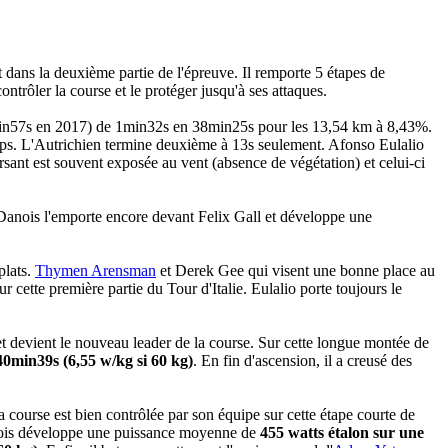
t dans la deuxième partie de l'épreuve. Il remporte 5 étapes de
ontrôler la course et le protéger jusqu'à ses attaques.
n57s en 2017) de 1min32s en 38min25s pour les 13,54 km à 8,43%.
ps. L'Autrichien termine deuxième à 13s seulement. Afonso Eulalio
rsant est souvent exposée au vent (absence de végétation) et celui-ci
anois l'emporte encore devant Felix Gall et développe une
plats.
Thymen Arensman
et Derek Gee qui visent une bonne place au
cette première partie du Tour d'Italie. Eulalio porte toujours le
t devient le nouveau leader de la course. Sur cette longue montée de
40min39s (6,55 w/kg si 60 kg)
. En fin d'ascension, il a creusé des
course est bien contrôlée par son équipe sur cette étape courte de
nois développe une puissance moyenne de
455 watts étalon sur une