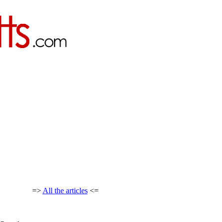
=>
All the articles
<=