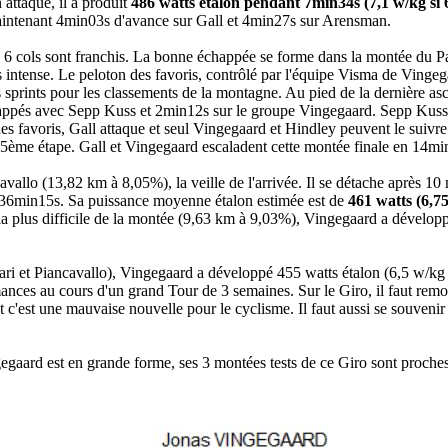
attaque, il a produit
486 watts étalon pendant 7min34s (7,1 w/kg si 
maintenant 4min03s d'avance sur Gall et 4min27s sur Arensman.
 6 cols sont franchis. La bonne échappée se forme dans la montée du P
ès intense. Le peloton des favoris, contrôlé par l'équipe Visma de Ving
es sprints pour les classements de la montagne. Au pied de la dernière as
happés avec Sepp Kuss et 2min12s sur le groupe Vingegaard. Sepp Kuss
es favoris, Gall attaque et seul Vingegaard et Hindley peuvent le suivre. 
e 5ème étape. Gall et Vingegaard escaladent cette montée finale en 14m
avallo (13,82 km à 8,05%), la veille de l'arrivée. Il se détache après
36min15s. Sa puissance moyenne étalon estimée est de
461 watts (6,75
tie la plus difficile de la montée (9,63 km à 9,03%), Vingegaard a dévelo
 Cari et Piancavallo), Vingegaard a développé 455 watts étalon (6,5 w/
ances au cours d'un grand Tour de 3 semaines. Sur le Giro, il faut rem
 c'est une mauvaise nouvelle pour le cyclisme. Il faut aussi se souveni
gegaard est en grande forme, ses 3 montées tests de ce Giro sont proc