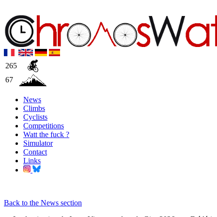
265
67
News
Climbs
Cyclists
Competitions
Watt the fuck ?
Simulator
Contact
Links
Back to the News section