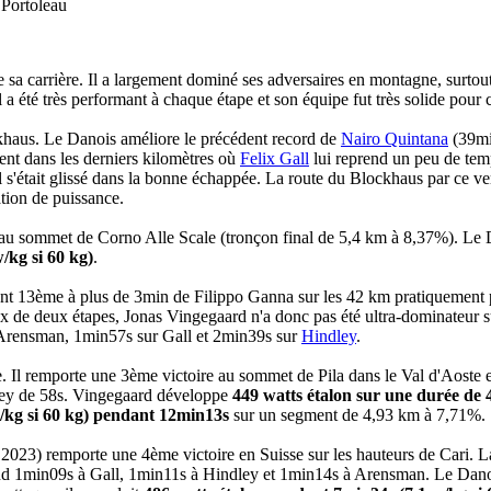
 Portoleau
e sa carrière. Il a largement dominé ses adversaires en montagne, surtou
 a été très performant à chaque étape et son équipe fut très solide pour c
haus. Le Danois améliore le précédent record de
Nairo Quintana
(39mi
ent dans les derniers kilomètres où
Felix Gall
lui reprend un peu de tem
l s'était glissé dans la bonne échappée. La route du Blockhaus par ce ve
ation de puissance.
u sommet de Corno Alle Scale (tronçon final de 5,4 km à 8,37%). Le D
/kg si 60 kg)
.
nant 13ème à plus de 3min de Filippo Ganna sur les 42 km pratiquement 
 de deux étapes, Jonas Vingegaard n'a donc pas été ultra-dominateur sur 
 Arensman, 1min57s sur Gall et 2min39s sur
Hindley
.
. Il remporte une 3ème victoire au sommet de Pila dans le Val d'Aoste e
ley de 58s. Vingegaard développe
449 watts étalon sur une durée de 
w/kg si 60 kg) pendant 12min13s
sur un segment de 4,93 km à 7,71%.
2023) remporte une 4ème victoire en Suisse sur les hauteurs de Cari. La 
rend 1min09s à Gall, 1min11s à Hindley et 1min14s à Arensman. Le Da