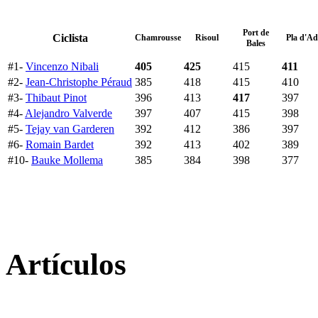
Port de
Ciclista
Chamrousse
Risoul
Pla d'Ad
Bales
#1-
Vincenzo Nibali
405
425
415
411
#2-
Jean-Christophe Péraud
385
418
415
410
#3-
Thibaut Pinot
396
413
417
397
#4-
Alejandro Valverde
397
407
415
398
#5-
Tejay van Garderen
392
412
386
397
#6-
Romain Bardet
392
413
402
389
#10-
Bauke Mollema
385
384
398
377
Artículos