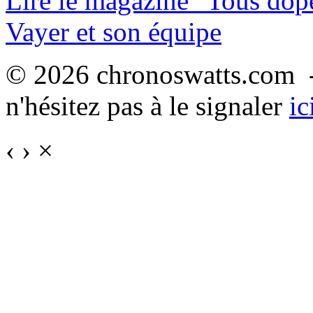
Lire le magazine "Tous dop
Vayer et son équipe
© 2026 chronoswatts.com -
n'hésitez pas à le signaler
ic
‹
›
×