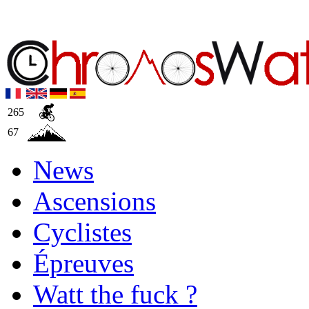
265
67
News
Ascensions
Cyclistes
Épreuves
Watt the fuck ?