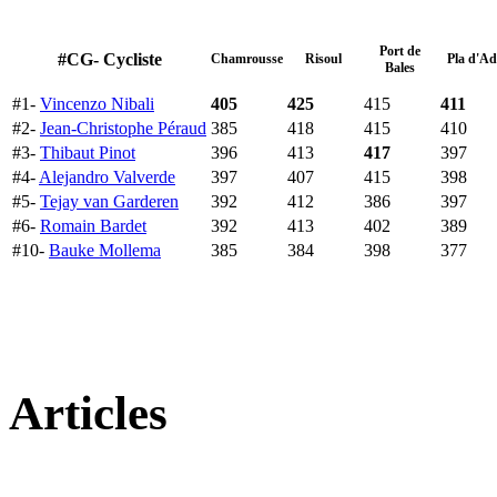
Port de
#CG- Cycliste
Chamrousse
Risoul
Pla d'Ad
Bales
#1-
Vincenzo Nibali
405
425
415
411
#2-
Jean-Christophe Péraud
385
418
415
410
#3-
Thibaut Pinot
396
413
417
397
#4-
Alejandro Valverde
397
407
415
398
#5-
Tejay van Garderen
392
412
386
397
#6-
Romain Bardet
392
413
402
389
#10-
Bauke Mollema
385
384
398
377
Articles