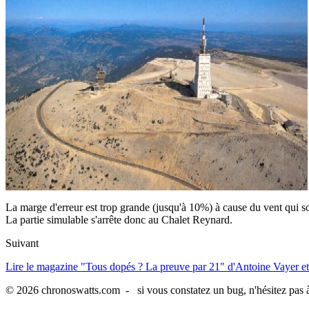
La marge d'erreur est trop grande (jusqu'à 10%) à cause du vent qui sou
La partie simulable s'arrête donc au Chalet Reynard.
Suivant
Lire le magazine "Tous dopés ? La preuve par 21" d'Antoine Vayer et
© 2026 chronoswatts.com - si vous constatez un bug, n'hésitez pas à