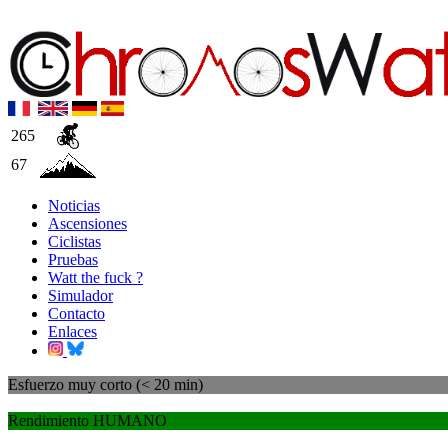
265
67
Noticias
Ascensiones
Ciclistas
Pruebas
Watt the fuck ?
Simulador
Contacto
Enlaces
Esfuerzo muy corto (< 20 min)
Rendimiento HUMANO