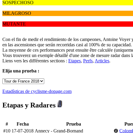
SOSPECHOSO
MILAGROSO
MUTANTE
Con el fin de medir el rendimiento de los campeones, Antoine Voyer y F
en las ascensiones que serán recorridas casi al 100% de su capacidad.
La moyenne de ces performances peut ensuite être calculée (uniquement
Vous trouverez un exemple détaillé d'une zone de mesure radar dans 
Liens vers les différentes sections :
Etapes
,
Perfs
,
Articles
.
Elija una prueba :
Estadísticas de cyclisme-dopage.com
Etapas y Radares
#
Fecha
Prueba
Pue
#10
17-07-2018
Annecy - Grand-Bornand
Colomb