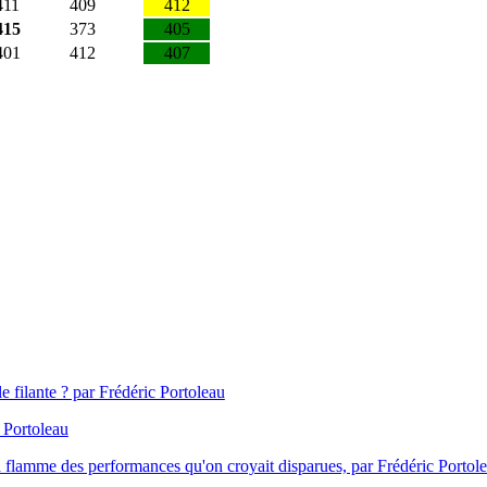
411
409
412
415
373
405
401
412
407
e filante ? par Frédéric Portoleau
 Portoleau
flamme des performances qu'on croyait disparues, par Frédéric Portol