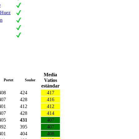
e
'Huez
on
Media
Vatios
Portet
Soulor
estándar
408
424
417
407
428
416
401
412
412
407
428
414
405
431
407
392
395
407
401
404
408