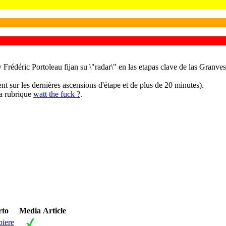
rédéric Portoleau fijan su \"radar\" en las etapas clave de las Granves 
 sur les dernières ascensions d'étape et de plus de 20 minutes).
la rubrique
watt the fuck ?
.
rto
Media
Article
iere