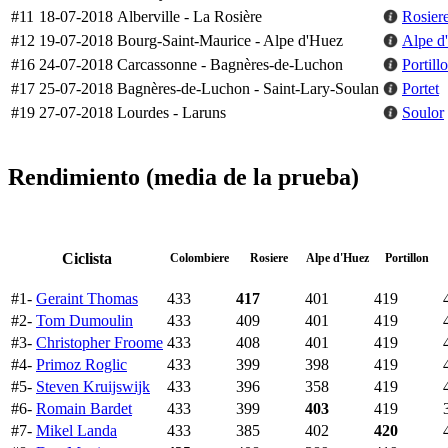
#11
18-07-2018
Alberville - La Rosière
Rosier
#12
19-07-2018
Bourg-Saint-Maurice - Alpe d'Huez
Alpe d
#16
24-07-2018
Carcassonne - Bagnères-de-Luchon
Portill
#17
25-07-2018
Bagnères-de-Luchon - Saint-Lary-Soulan
Portet
#19
27-07-2018
Lourdes - Laruns
Soulor
Rendimiento (media de la prueba)
Ciclista
Colombiere
Rosiere
Alpe d'Huez
Portillon
#1-
Geraint Thomas
433
417
401
419
#2-
Tom Dumoulin
433
409
401
419
#3-
Christopher Froome
433
408
401
419
#4-
Primoz Roglic
433
399
398
419
#5-
Steven Kruijswijk
433
396
358
419
#6-
Romain Bardet
433
399
403
419
#7-
Mikel Landa
433
385
402
420