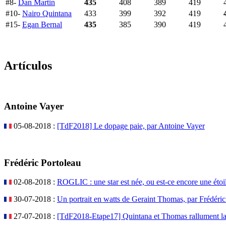
#8-
Dan Martin
435
408
389
419
#10-
Nairo Quintana
433
399
392
419
#15-
Egan Bernal
435
385
390
419
Artículos
Antoine Vayer
05-08-2018 :
[TdF2018] Le dopage paie, par Antoine Vayer
Frédéric Portoleau
02-08-2018 :
ROGLIC : une star est née, ou est-ce encore une étoil
30-07-2018 :
Un portrait en watts de Geraint Thomas, par Frédéric
27-07-2018 :
[TdF2018-Etape17] Quintana et Thomas rallument la 