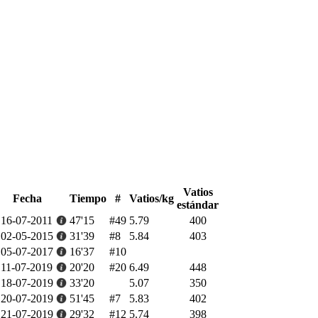
Vatios
Fecha
Tiempo
#
Vatios/kg
estándar
16-07-2011
47'15
#49
5.79
400
02-05-2015
31'39
#8
5.84
403
05-07-2017
16'37
#10
11-07-2019
20'20
#20
6.49
448
18-07-2019
33'20
5.07
350
20-07-2019
51'45
#7
5.83
402
21-07-2019
29'32
#12
5.74
398