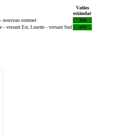
Vatios
estándar
es - nouveau sommet
394
- versant Est, Lusette - versant Sud
409