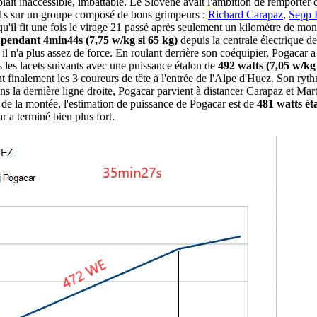
t inaccessible, imbattable. Le Slovène avait l'ambition de remporter ce
n21s sur un groupe composé de bons grimpeurs :
Richard Carapaz
,
Sepp 
u'il fit une fois le virage 21 passé après seulement un kilomètre de mont
 pendant 4min44s (7,75 w/kg si 65 kg)
depuis la centrale électrique d
, il n'a plus assez de force. En roulant derrière son coéquipier, Pogacar
 les lacets suivants avec une puissance étalon de
492 watts (7,05 w/kg 
inalement les 3 coureurs de tête à l'entrée de l'Alpe d'Huez. Son rythme
dans la dernière ligne droite, Pogacar parvient à distancer Carapaz et Ma
de la montée, l'estimation de puissance de Pogacar est de
481 watts ét
 a terminé bien plus fort.