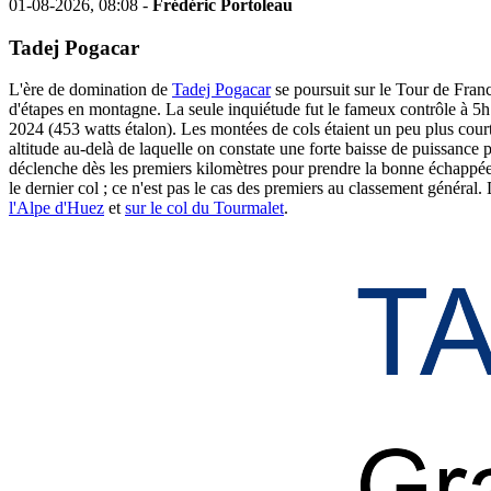
01-08-2026, 08:08 -
Frédéric Portoleau
Tadej Pogacar
L'ère de domination de
Tadej Pogacar
se poursuit sur le Tour de Franc
d'étapes en montagne. La seule inquiétude fut le fameux contrôle à 5h 
2024 (453 watts étalon). Les montées de cols étaient un peu plus cour
altitude au-delà de laquelle on constate une forte baisse de puissance po
déclenche dès les premiers kilomètres pour prendre la bonne échappée e
le dernier col ; ce n'est pas le cas des premiers au classement général.
l'Alpe d'Huez
et
sur le col du Tourmalet
.