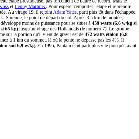
tte étape prestigieuse, pas forcément de battre ce record. Mais le
Kuss
et
Lenny Martinez
. Pour espérer remporter l'étape et reprendre
ée. Au virage 19, il rejoint
Adam Yates
, parti plus tôt dans l'échappée,
e la Sarenne, le point de départ du col. Après 3.5 km de montée,
 a développé moins de puissance pour se situer à
459 watts (6,6 w/kg si
si 65 kg)
jusqu'au virage des Hollandais (le numéro 7). Le groupe
 sur la portion qu'il vient de gravir est de
472 watts étalon (6,8
rtinez à 1 km du sommet, là où la pente ne dépasse pas les 4%. Il
alon soit 6,9 w/kg
. En 1995, Pantani était parti plus vite puisqu'il avait