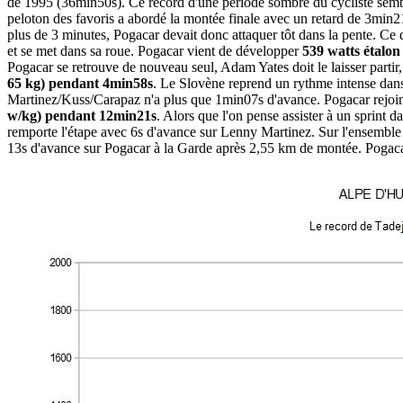
de 1995 (36min50s). Ce record d'une période sombre du cycliste semblai
peloton des favoris a abordé la montée finale avec un retard de 3mi
plus de 3 minutes, Pogacar devait donc attaquer tôt dans la pente. Ce q
et se met dans sa roue. Pogacar vient de développer
539 watts étalon
Pogacar se retrouve de nouveau seul, Adam Yates doit le laisser partir
65 kg) pendant 4min58s
. Le Slovène reprend un rythme intense dans
Martinez/Kuss/Carapaz n'a plus que 1min07s d'avance. Pogacar rejoint f
w/kg) pendant 12min21s
. Alors que l'on pense assister à un sprint 
remporte l'étape avec 6s d'avance sur Lenny Martinez. Sur l'ensemble 
13s d'avance sur Pogacar à la Garde après 2,55 km de montée. Pogacar