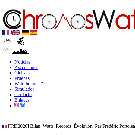
265
67
Noticias
Ascensiones
Ciclistas
Pruebas
Watt the fuck ?
Simulador
Contacto
Enlaces
[TdF2026] Bilan, Watts, Records, Évolution. Par Frédéric Portole