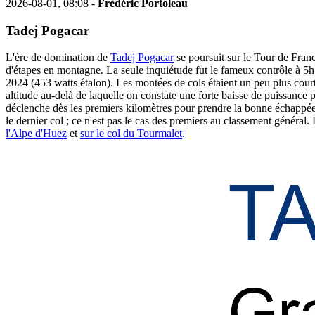
2026-08-01, 08:08 -
Frédéric Portoleau
Tadej Pogacar
L'ère de domination de
Tadej Pogacar
se poursuit sur le Tour de Franc
d'étapes en montagne. La seule inquiétude fut le fameux contrôle à 5h 
2024 (453 watts étalon). Les montées de cols étaient un peu plus cour
altitude au-delà de laquelle on constate une forte baisse de puissance po
déclenche dès les premiers kilomètres pour prendre la bonne échappée e
le dernier col ; ce n'est pas le cas des premiers au classement général.
l'Alpe d'Huez
et
sur le col du Tourmalet
.