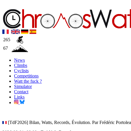
265
67
News
Climbs
Cyclists
Competitions
Watt the fuck ?
Simulator
Contact
Links
[TdF2026] Bilan, Watts, Records, Évolution. Par Frédéric Portole