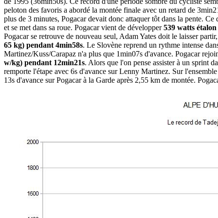
de 1995 (36min50s). Ce record d'une période sombre du cycliste semblai
peloton des favoris a abordé la montée finale avec un retard de 3mi
plus de 3 minutes, Pogacar devait donc attaquer tôt dans la pente. Ce q
et se met dans sa roue. Pogacar vient de développer
539 watts étalon
Pogacar se retrouve de nouveau seul, Adam Yates doit le laisser partir
65 kg) pendant 4min58s
. Le Slovène reprend un rythme intense dans
Martinez/Kuss/Carapaz n'a plus que 1min07s d'avance. Pogacar rejoint f
w/kg) pendant 12min21s
. Alors que l'on pense assister à un sprint 
remporte l'étape avec 6s d'avance sur Lenny Martinez. Sur l'ensemble 
13s d'avance sur Pogacar à la Garde après 2,55 km de montée. Pogacar