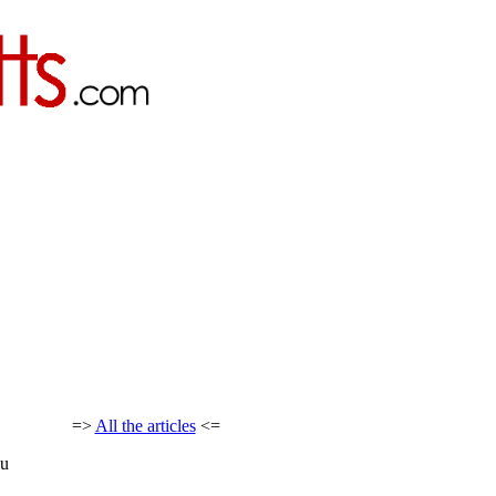
=>
All the articles
<=
au