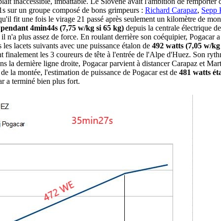
t inaccessible, imbattable. Le Slovène avait l'ambition de remporter ce
n21s sur un groupe composé de bons grimpeurs :
Richard Carapaz
,
Sepp 
u'il fit une fois le virage 21 passé après seulement un kilomètre de mont
 pendant 4min44s (7,75 w/kg si 65 kg)
depuis la centrale électrique d
, il n'a plus assez de force. En roulant derrière son coéquipier, Pogacar
 les lacets suivants avec une puissance étalon de
492 watts (7,05 w/kg 
inalement les 3 coureurs de tête à l'entrée de l'Alpe d'Huez. Son rythme
dans la dernière ligne droite, Pogacar parvient à distancer Carapaz et Ma
de la montée, l'estimation de puissance de Pogacar est de
481 watts ét
 a terminé bien plus fort.