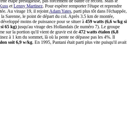
tte étape prestigieuse, pas forcément de battre ce record. Mais le
Kuss
et
Lenny Martinez
. Pour espérer remporter l'étape et reprendre
ée. Au virage 19, il rejoint
Adam Yates
, parti plus tôt dans l'échappée,
e la Sarenne, le point de départ du col. Après 3.5 km de montée,
 a développé moins de puissance pour se situer à
459 watts (6,6 w/kg si
si 65 kg)
jusqu'au virage des Hollandais (le numéro 7). Le groupe
 sur la portion qu'il vient de gravir est de
472 watts étalon (6,8
rtinez à 1 km du sommet, là où la pente ne dépasse pas les 4%. Il
alon soit 6,9 w/kg
. En 1995, Pantani était parti plus vite puisqu'il avait