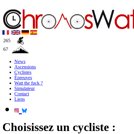
265
67
News
Ascensions
Cyclistes
Épreuves
Watt the fuck ?
Simulateur
Contact
Liens
Choisissez un cycliste :