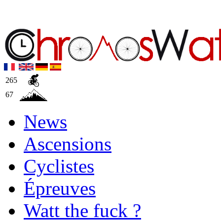
265
67
News
Ascensions
Cyclistes
Épreuves
Watt the fuck ?