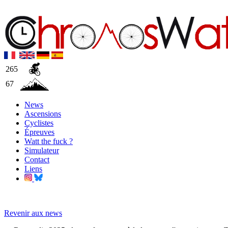
265
67
News
Ascensions
Cyclistes
Épreuves
Watt the fuck ?
Simulateur
Contact
Liens
Revenir aux news