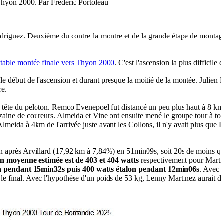
Thyon 2000. Par Frédéric Portoleau
iguez. Deuxième du contre-la-montre et de la grande étape de montag
utable montée finale vers Thyon 2000
. C'est l'ascension la plus diffici
 le début de l'ascension et durant presque la moitié de la montée. Julien
re.
 tête du peloton. Remco Evenepoel fut distancé un peu plus haut à 8 km d
dizaine de coureurs. Almeida et Vine ont ensuite mené le groupe tour à t
Almeida à 4km de l'arrivée juste avant les Collons, il n'y avait plus qu
on après Arvillard (17,92 km à 7,84%) en 51min09s, soit 20s de moins q
n moyenne estimée est de 403 et 404 watts
respectivement pour Martin
on pendant 15min32s puis 400 watts étalon pendant 12min06s
. Avec 
le final. Avec l'hypothèse d'un poids de 53 kg, Lenny Martinez aurait d