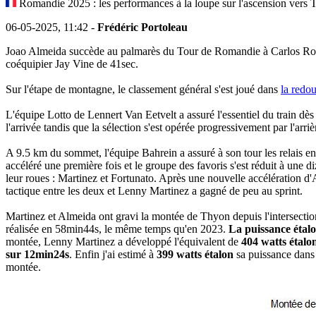
Romandie 2025 : les performances à la loupe sur l'ascension vers 
06-05-2025, 11:42 -
Frédéric Portoleau
Joao Almeida succède au palmarès du Tour de Romandie à Carlos Rodr
coéquipier Jay Vine de 41sec.
Sur l'étape de montagne, le classement général s'est joué dans
la redo
L'équipe Lotto de Lennert Van Eetvelt a assuré l'essentiel du train dès
l'arrivée tandis que la sélection s'est opérée progressivement par l'arriè
A 9.5 km du sommet, l'équipe Bahrein a assuré à son tour les relais en
accéléré une première fois et le groupe des favoris s'est réduit à une 
leur roues : Martinez et Fortunato. Après une nouvelle accélération d'
tactique entre les deux et Lenny Martinez a gagné de peu au sprint.
Martinez et Almeida ont gravi la montée de Thyon depuis l'intersecti
réalisée en 58min44s, le même temps qu'en 2023.
La puissance étalo
montée, Lenny Martinez a développé l'équivalent de
404 watts étal
sur 12min24s
. Enfin j'ai estimé à
399 watts étalon
sa puissance dans 
montée.