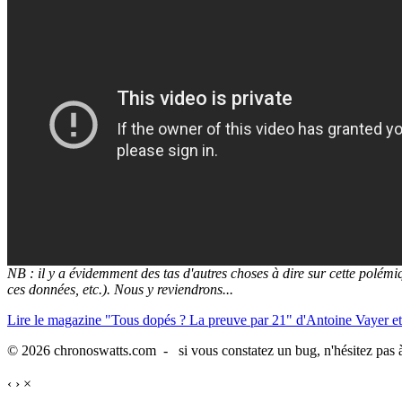
NB : il y a évidemment des tas d'autres choses à dire sur cette polémi
ces données, etc.). Nous y reviendrons...
Lire le magazine "Tous dopés ? La preuve par 21" d'Antoine Vayer et
© 2026 chronoswatts.com - si vous constatez un bug, n'hésitez pas à
‹
›
×