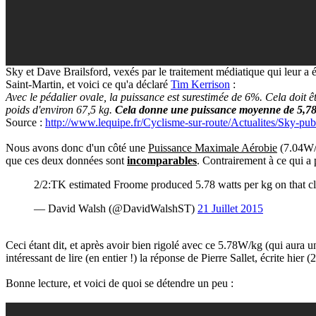
Sky et Dave Brailsford, vexés par le traitement médiatique qui leur a é
Saint-Martin, et voici ce qu'a déclaré
Tim Kerrison
:
Avec le pédalier ovale, la puissance est surestimée de 6%. Cela doit 
poids d'environ 67,5 kg.
Cela donne une puissance moyenne de 5,78
Source :
http://www.lequipe.fr/Cyclisme-sur-route/Actualites/Sky-p
Nous avons donc d'un côté une
Puissance Maximale Aérobie
(7.04W/k
que ces deux données sont
incomparables
. Contrairement à ce qui a p
2/2:TK estimated Froome produced 5.78 watts per kg on that cl
— David Walsh (@DavidWalshST)
21 Juillet 2015
Ceci étant dit, et après avoir bien rigolé avec ce 5.78W/kg (qui aura un
intéressant de lire (en entier !) la réponse de Pierre Sallet, écrite hier (2
Bonne lecture, et voici de quoi se détendre un peu :