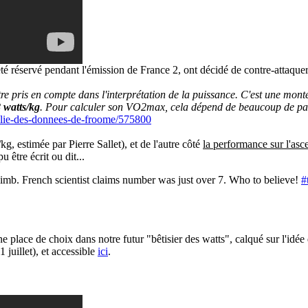
té réservé pendant l'émission de France 2, ont décidé de contre-attaquer 
être pris en compte dans l'interprétation de la puissance. C'est une m
 watts/kg
. Pour calculer son VO2max, cela dépend de beaucoup de pa
ublie-des-donnees-de-froome/575800
g, estimée par Pierre Sallet), et de l'autre côté
la performance sur l'asc
u être écrit ou dit...
imb. French scientist claims number was just over 7. Who to believe!
#
e place de choix dans notre futur "bêtisier des watts", calqué sur l'idée
1 juillet), et accessible
ici
.