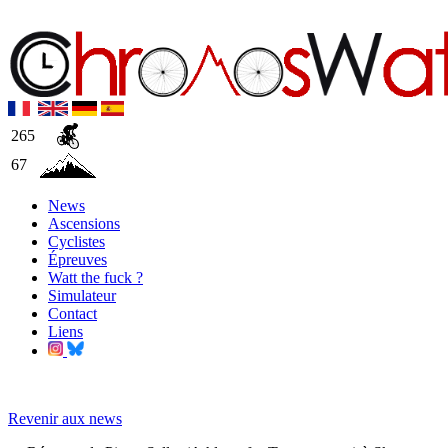
265
67
News
Ascensions
Cyclistes
Épreuves
Watt the fuck ?
Simulateur
Contact
Liens
Revenir aux news