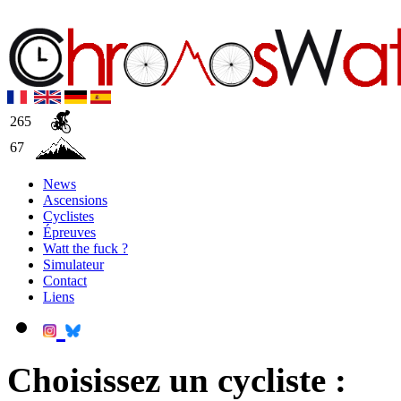
265
67
News
Ascensions
Cyclistes
Épreuves
Watt the fuck ?
Simulateur
Contact
Liens
Choisissez un cycliste :