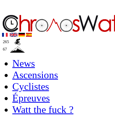
265
67
News
Ascensions
Cyclistes
Épreuves
Watt the fuck ?