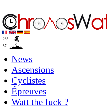
265
67
News
Ascensions
Cyclistes
Épreuves
Watt the fuck ?