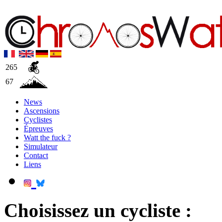
265
67
News
Ascensions
Cyclistes
Épreuves
Watt the fuck ?
Simulateur
Contact
Liens
Choisissez un cycliste :