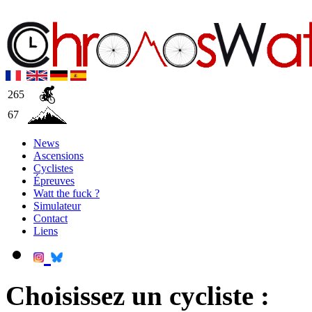
265
67
News
Ascensions
Cyclistes
Épreuves
Watt the fuck ?
Simulateur
Contact
Liens
Choisissez un cycliste :