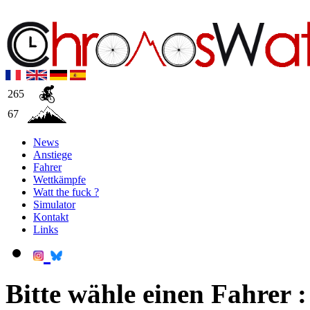
265
67
News
Anstiege
Fahrer
Wettkämpfe
Watt the fuck ?
Simulator
Kontakt
Links
Bitte wähle einen Fahrer :