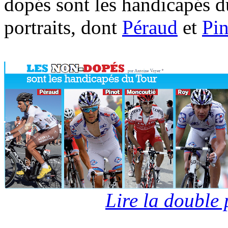
dopés sont les handicapés du
portraits, dont
Péraud
et
Pin
Lire la double