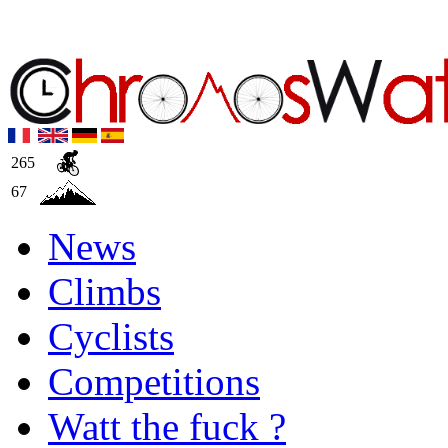
265
67
News
Climbs
Cyclists
Competitions
Watt the fuck ?