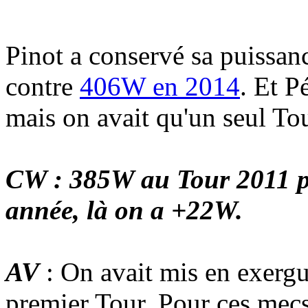
Pinot a conservé sa puissan
contre
406W en 2014
. Et P
mais on avait qu'un seul To
CW : 385W au Tour 2011 p
année, là on a +22W.
AV
: On avait mis en exergu
premier Tour. Pour ces mecs l