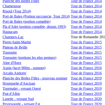
Planche des Belles Filles
Tour de France 2014
Chamrousse
Tour de France 2014
Risoul (Tour 2014)
Tour de France 2014
Port de Bales (Portion raccourcie, Tour 2014)
Tour de France 2014
Port de Bales (portion complète)
Tour de France 2014
Pla d'Adet (portion complète, depuis 1993)
Tour de France 2014
Hautacam
Tour de France 2014
Champex-Lac
Tour de Romandie 20
Pierre-Saint-Martin
Tour de France 2015
Plateau de Beille
Tour de France 2015
Toussuire
Tour de France 2015
Toussuire (portions les plus pentues)
Tour de France 2015
Alpe d'Huez
Tour de France 2015
Aspin (lacet 900m - sommet)
Tour de France 2016
Arcalis Andorre
Tour de France 2016
Planche des Belles Filles - nouveau sommet
Tour de France 2019
Hourquette d'Ancizan
Tour de France 2019
Tourmalet - versant Ouest
Tour de France 2019
Prat d'Albis
Tour de France 2019
Lusette - versant Sud
Tour de France 2020
Peyresourde - versant Est
Tour de France 2020