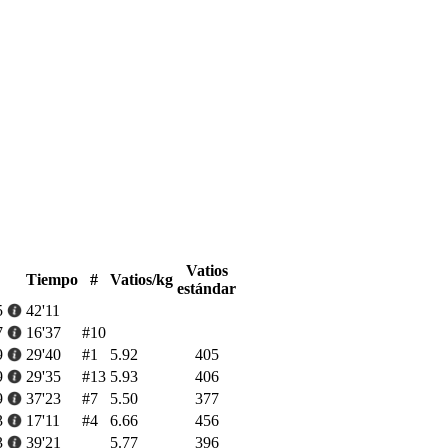
Vatios
Tiempo
#
Vatios/kg
estándar
5
42'11
7
16'37
#10
9
29'40
#1
5.92
405
9
29'35
#13
5.93
406
9
37'23
#7
5.50
377
3
17'11
#4
6.66
456
3
39'21
5.77
396