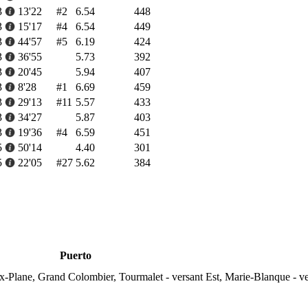
3
13'22
#2
6.54
448
3
15'17
#4
6.54
449
3
44'57
#5
6.19
424
3
36'55
5.73
392
3
20'45
5.94
407
3
8'28
#1
6.69
459
3
29'13
#11
5.57
433
3
34'27
5.87
403
3
19'36
#4
6.59
451
5
50'14
4.40
301
5
22'05
#27
5.62
384
Puerto
ux-Plane, Grand Colombier, Tourmalet - versant Est, Marie-Blanque - v