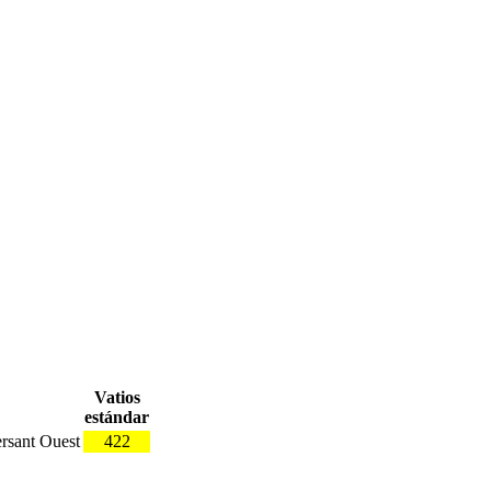
Vatios
estándar
ersant Ouest
422