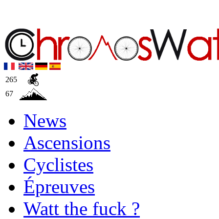
265
67
News
Ascensions
Cyclistes
Épreuves
Watt the fuck ?