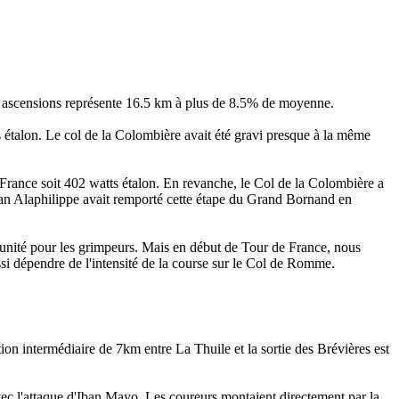
x ascensions représente 16.5 km à plus de 8.5% de moyenne.
étalon. Le col de la Colombière avait été gravi presque à la même
France soit 402 watts étalon. En revanche, le Col de la Colombière a
an Alaphilippe avait remporté cette étape du Grand Bornand en
unité pour les grimpeurs. Mais en début de Tour de France, nous
ssi dépendre de l'intensité de la course sur le Col de Romme.
on intermédiaire de 7km entre La Thuile et la sortie des Brévières est
vec l'attaque d'Iban Mayo. Les coureurs montaient directement par la