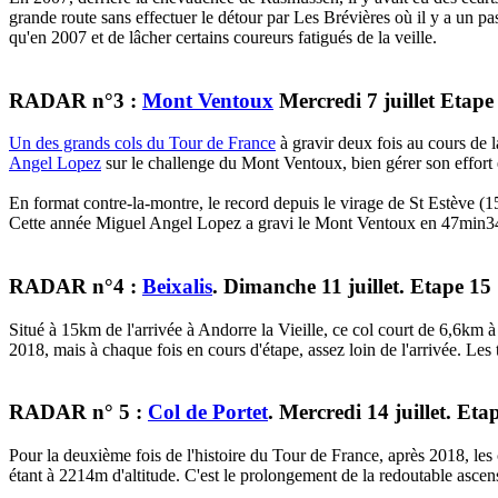
grande route sans effectuer le détour par Les Brévières où il y a un p
qu'en 2007 et de lâcher certains coureurs fatigués de la veille.
RADAR n°3 :
Mont Ventoux
Mercredi 7 juillet Etape
Un des grands cols du Tour de France
à gravir deux fois au cours de l
Angel Lopez
sur le challenge du Mont Ventoux, bien gérer son effort e
En format contre-la-montre, le record depuis le virage de St Estève (
Cette année Miguel Angel Lopez a gravi le Mont Ventoux en 47min34s
RADAR n°4 :
Beixalis
. Dimanche 11 juillet. Etape 15
Situé à 15km de l'arrivée à Andorre la Vieille, ce col court de 6,6km 
2018, mais à chaque fois en cours d'étape, assez loin de l'arrivée. Le
RADAR n° 5 :
Col de Portet
. Mercredi 14 juillet. Eta
Pour la deuxième fois de l'histoire du Tour de France, après 2018, l
étant à 2214m d'altitude. C'est le prolongement de la redoutable asce