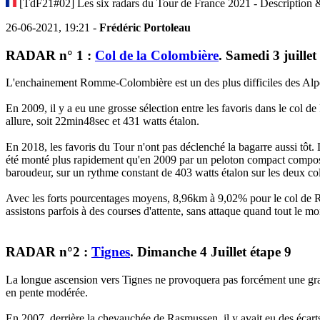
[TdF21#02] Les six radars du Tour de France 2021 - Description &
26-06-2021, 19:21 -
Frédéric Portoleau
RADAR n° 1 :
Col de la Colombière
. Samedi 3 juillet
L'enchainement Romme-Colombière est un des plus difficiles des Alpe
En 2009, il y a eu une grosse sélection entre les favoris dans le co
allure, soit 22min48sec et 431 watts étalon.
En 2018, les favoris du Tour n'ont pas déclenché la bagarre aussi tôt
été monté plus rapidement qu'en 2009 par un peloton compact composé
baroudeur, sur un rythme constant de 403 watts étalon sur les deux col
Avec les forts pourcentages moyens, 8,96km à 9,02% pour le col de R
assistons parfois à des courses d'attente, sans attaque quand tout le 
RADAR n°2 :
Tignes
. Dimanche 4 Juillet étape 9
La longue ascension vers Tignes ne provoquera pas forcément une grande
en pente modérée.
En 2007, derrière la chevauchée de Rasmussen, il y avait eu des écart