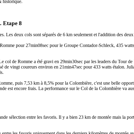
 historique.
 . Etape 8
s. Les deux cols sont séparés de 6 km seulement et l'addition des deu
l de Romme pour 27min08sec pour le Groupe Contador-Schleck, 435 watts 
. Le col de Romme a été gravi en 29min30sec par les leaders du Tour de 
 de vingt coureurs environ en 21min47sec pour 433 watts étalon. Juli
s.
omme, puis 7,53 km à 8,5% pour la Colombière, c'est une belle opport
monde est encore frais. La performance sur le Col de la Colombière va au
 sélection entre les favoris. Il y a bien 23 km de montée mais la porti
s entre les favoris uniquement dans les derniers kilomètres de montée a