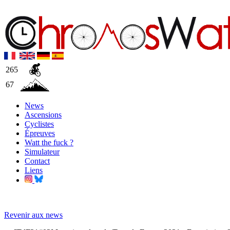
265
67
News
Ascensions
Cyclistes
Épreuves
Watt the fuck ?
Simulateur
Contact
Liens
Revenir aux news