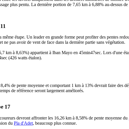
assage plus pentu. La dernière portion de 7,65 km à 6,88% au-dessus de 
 11
a même étape. Un leader en grande forme peut profiter des pentes redout
t ne pas avoir de vent de face dans la dernière partie sans végétation.
15,7 km à 8,63%) appartient à Iban Mayo en 45min47sec. Lors d'une étap
ec (426 watts étalon).
à 8,4% de pente moyenne et comportant 1 km à 13% devrait faire des dégâ
s temps de référence seront largement améliorés.
pe 17
es coureurs devront affronter les 16,26 km à 8,58% de pente moyenne du
nsion du
Pla d'Adet
, beaucoup plus connue.