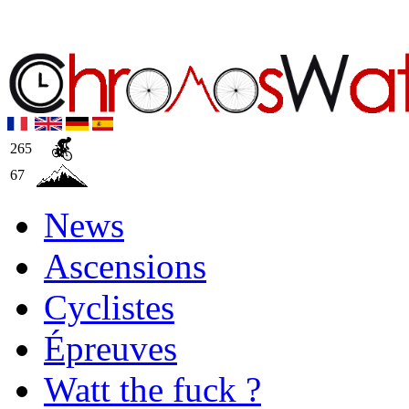
265
67
News
Ascensions
Cyclistes
Épreuves
Watt the fuck ?