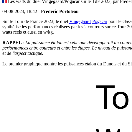
Les watts du duel Vingegaard/Pogacar sur le TdF 2023, par Frédér
09-08-2023, 18:42 -
Frédéric Portoleau
Sur le Tour de France 2023, le duel
Vingegaard
-
Pogacar
pour le class
synthétise les performances réalisées par les 2 coureurs sur ce Tour 
watts réels et aussi en w/kg.
RAPPEL
:
La puissance étalon est celle que développerait un coureu
performances entre coureurs et entre les étapes. Le niveau de puissanc
et de l'aspect tactique.
Le premier graphique montre les puissances étalon du Danois et du Slov