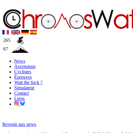
265
67
News
Ascensions
Cyclistes
Épreuves
Watt the fuck ?
Simulateur
Contact
Liens
Revenir aux news