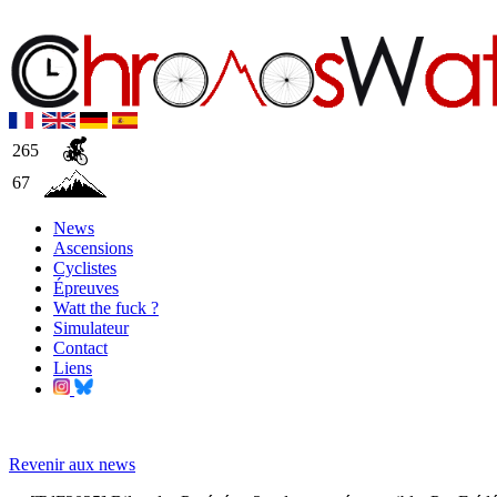
265
67
News
Ascensions
Cyclistes
Épreuves
Watt the fuck ?
Simulateur
Contact
Liens
Revenir aux news