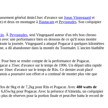
classement général 4min13sec d'avance sur
Jonas Vingegaard
et
ne) et deux en montagne à
Hautacam
et
Peyragudes
. Son coéquipier
iis
. À
Peyragudes
, seul Vingegaard auteur d'un très bon chrono
m avec une performance bien en dessous de ce qu'il nous montre
 toute la journée. Vingegaard a attaqué Pogacar à quelques kilomètres
e, a dû abandonner dans la montée du Tourmalet. L'ancien biathlète
. Pour bien se rendre compte de la performance de Pogacar,
acar a 35sec d'avance sur le temps de 1996. Un départ ultra rapide
e 16sec d'avance sur le temps de Riis. Ce dernier avait placé
ois a poursuivi son effort et a continué de monter plus vite que
vélos de 9kg et de 7,2kg pour Riis et Pogacar. Avec
480 watts de
et 6,65w/kg pour Pogacar. Avec la présence d'Almeida, un coéquipier
 plus de réserves pour la portion finale et peut-être battu le record de