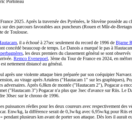
ric Portoleau
France 2025. Après la traversée des Pyrénées, le Slovène possède au 
deux sur des parcours favorables aux puncheurs (Rouen et Mûr-de-Bretag
ute de Toulouse.
Hautacam
, il a échoué à 27sec seulement du record de 1996 de
Bjarne R
rs ont concédé beaucoup de temps. Le Danois a marqué le pas à Hautaca
perbagnères
, les deux premiers du classement général se sont observés
arrivée.
Remco Evenepoel
, 3ème du Tour de France en 2024, en méform
est nettement distancé au général.
ul après une violente attaque bien préparée par son coéquipier Narvaez
sion, au virage après Artalens ("Hautacam 1" sur les graphiques), Pog
ses adversaires. Après 6,8km de montée ("Hautacam 2"), Pogacar a encor
mmet ("Hautacam 3") Pogacar n'a plus que 3sec d'avance sur Riis. Le Dan
dre 30sec sur le chrono de 1996.
 des puissances réelles pour les deux coureurs avec respectivement des 
acar. Enw/kg, la différence serait de 0,3w/kg avec 6,95w/kg pour Riis 
 » pendant plusieurs km avant de porter son attaque. Dès lors il aurait eu