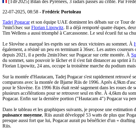
[TdF2025] Bilan des Pyrénées, 3 radars passés au crible. Par Frédé
22-07-2025, 08:58 -
Frédéric Portoleau
Tadej Pogacar
et son équipe UAE dominent les débats sur ce Tour de 
7min53sec sur
Florian Lipowitz
. Il a déjà remporté quatre étapes, 
Tim Wellens a aussi triomphé à Carcassonne. Le seul écueil fut sa ch
Le Slovène a marqué les esprits sur ses deux victoires au sommet. À
également, a résisté un peu en terminant à 36sec. Les autres coureu
depuis 2021, il a perdu 2min10sec sur Pogacar sur cette montée. À
Su
du sommet, sans pouvoir le lâcher et il s'est fait distancer au sprint à l'
Florian Lipowitz, 24 ans, occupe la troisième marche du podium mais 
Sur la montée d'Hautacam, Tadej Pogacar s'est rapidement retrouvé se
comparons avec la montée de Bjarne Riis de 1996. Après 4,9km d'ascen
pour le Slovène. En 1996 Riis était resté sagement dans les roues de 
plusieurs accélérations pour se retrouver seul en tête. À 4,6km du so
Pogacar. Enfin sur la dernière portion ("Hautacam 4") Pogacar va per
Dans le tableau et les graphiques suivants, je propose une estimation
puissance moyenne
, Riis aurait développé 53 watts de plus que Pog
presque aussi fort que lui, Pogacar aurait pu bénéficier d'un « drafting
Riis.