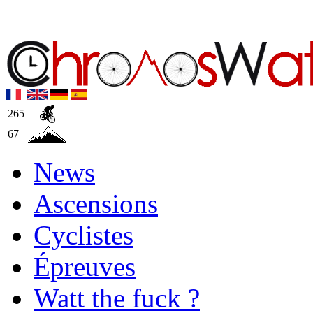
265
67
News
Ascensions
Cyclistes
Épreuves
Watt the fuck ?